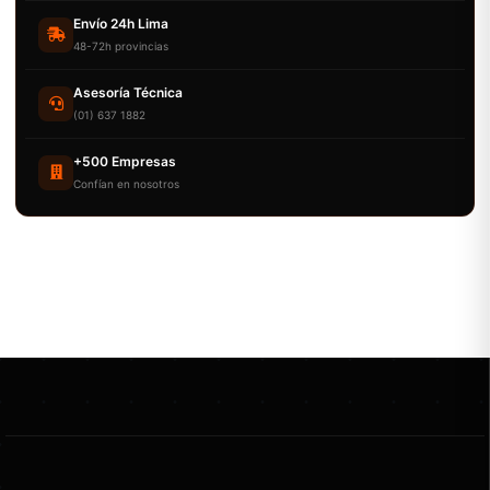
Envío 24h Lima
48-72h provincias
Asesoría Técnica
(01) 637 1882
+500 Empresas
Confían en nosotros