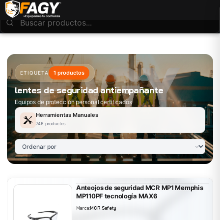
1 productos
ETIQUETA
lentes de seguridad antiempañante
Equipos de protección personal certificados
Herramientas Manuales
746 productos
Anteojos de seguridad MCR MP1 Memphis
MP110PF tecnología MAX6
Marca:
MCR Safety