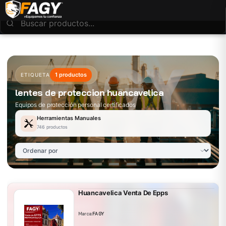
1 productos
ETIQUETA
lentes de proteccion huancavelica
Equipos de protección personal certificados
Herramientas Manuales
746 productos
Huancavelica Venta De Epps
Marca:
FAGY