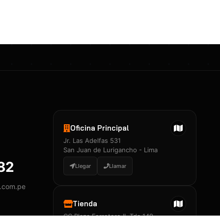
Certificados 3M
Constancia de Entrenamiento
José A. Neciosup Velásquez
R251397 · Certificado de Inspector
PDF
Junior Neciosup Quesnay
Oficina Principal
R251398 · Certificado de Inspector
Jr. Las Adelfas 531
PDF
San Juan de Lurigancho - Lima
882
Llegar
Llamar
y.com.pe
Certificados
▲
Tienda
CC Plaza Ferretero II, Tda 149