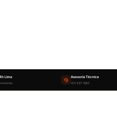
4h Lima
Asesoría Técnica
rovincias
(01) 637 1882