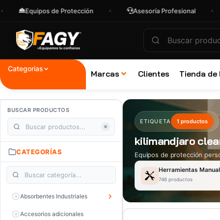
Equipos de Protección
Asesoría Profesional
E
Categorias
Marcas
Clientes
Tienda de
BUSCAR PRODUCTOS
ETIQUETA
1 productos
kilimandjaro clea
CATEGORÍAS
Equipos de protección perso
Herramientas Manua
746 productos
Absorbentes Industriales
Accesorios adicionales