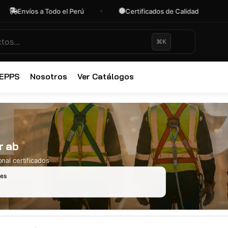
nvíos a Todo el Perú
Certificados de Calidad
O
⌘K
✕
 EPPS
Nosotros
Ver Catálogos
r ab
nal certificados
les
Ropa Industr
723 productos