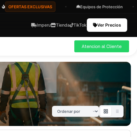
FERTAS EXCLUSIVAS
Equipos de Protección
A
Imperu
Tienda
TikTok
Ver Precios
Atencion al Cliente
ial
Pro
583