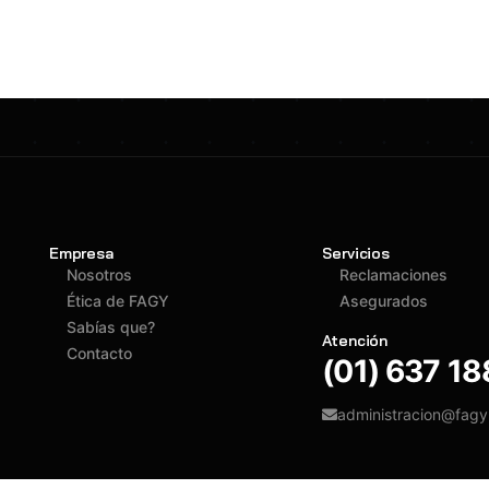
Empresa
Servicios
Nosotros
Reclamaciones
Ética de FAGY
Asegurados
Sabías que?
Atención
Contacto
(01) 637 1
administracion@fag