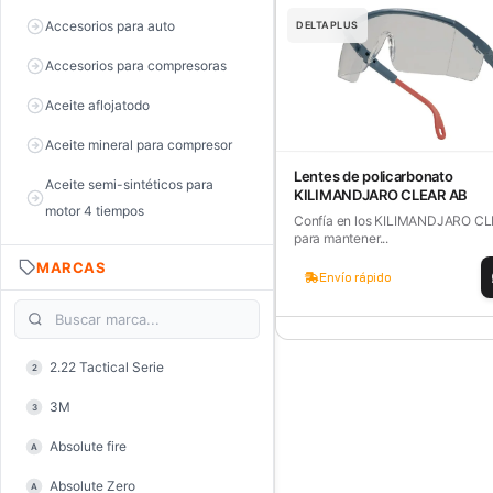
Accesorios para auto
DELTAPLUS
Accesorios para compresoras
Aceite aflojatodo
Aceite mineral para compresor
Lentes de policarbonato
Aceite semi-sintéticos para
KILIMANDJARO CLEAR AB
motor 4 tiempos
Confía en los KILIMANDJARO C
para mantener...
Aceite sintéticos para motor 2
MARCAS
tiempos
Envío rápido
Aceite, grasa y lubricantes
Aceiteras
2.22 Tactical Serie
2
Alambre de púas
3M
3
Alicate de corte diagonal
Absolute fire
A
Alicate de corte para electrónica
Absolute Zero
A