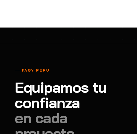
cavadores y azadón
BULLARD
B
Aspiradora
Cantol
C
Aspiradora para auto
Carbyne
C
Atornillador de Drywall
Cascos Tridente
C
Atornillador de Impacto
Cat
C
Azadón
CEG
C
FAGY PERU
Badilejos
Chance
C
Equipamos tu
Balanza digital colgante
Clute
C
Balanza digital de bolsillo
confianza
CMS RESCUE
C
Balanza digital para cocina
Confección Nacional
C
en cada
Balanza digital para maleta
Contec
C
proyecto.
Balanza mecánica para cocina
Coverguard
C