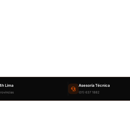
4h Lima
Asesoría Técnica
rovincias
(01) 637 1882