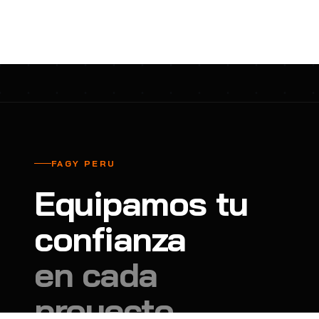
cavadores y azadón
BULLARD
B
Aspiradora
Cantol
C
Aspiradora para auto
Carbyne
C
Atornillador de Drywall
Cascos Tridente
C
Atornillador de Impacto
Cat
C
Azadón
CEG
C
FAGY PERU
Badilejos
Chance
C
Equipamos tu
Balanza digital colgante
Clute
C
Balanza digital de bolsillo
confianza
CMS RESCUE
C
Balanza digital para cocina
Confección Nacional
C
en cada
Balanza digital para maleta
Contec
C
proyecto.
Balanza mecánica para cocina
Coverguard
C