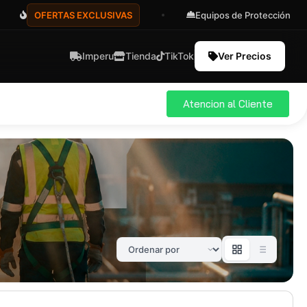
OFERTAS EXCLUSIVAS
Equipos de Protección
Imperu
Tienda
TikTok
Ver Precios
Atencion al Cliente
ial
Pro
583