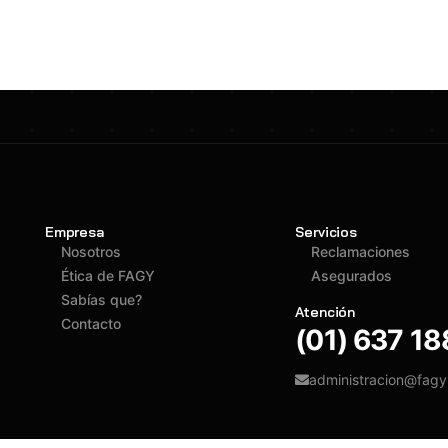
Empresa
Servicios
Nosotros
Reclamaciones
Ética de FAGY
Asegurados
Sabías que?
Atención
Contacto
(01) 637 1
administracion@fag