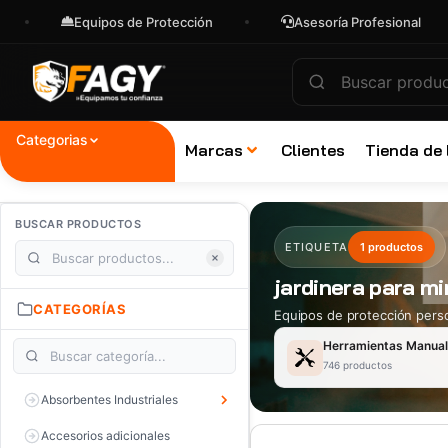
Equipos de Protección
Asesoría Profesional
Categorias
Marcas
Clientes
Tienda de
BUSCAR PRODUCTOS
ETIQUETA
1 productos
jardinera para mi
CATEGORÍAS
Equipos de protección perso
Herramientas Manua
746 productos
Absorbentes Industriales
Accesorios adicionales