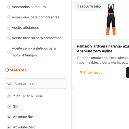
Accesorios para auto
ABSOLUTE ZERO
Accesorios para compresoras
Aceite aflojatodo
Aceite mineral para compresor
Pantalón jardinera naranja- azu
Aceite semi-sintéticos para
Absolute zero Alpine
motor 4 tiempos
Confeccionado con materiales du
impermeables y cortaviento, es...
Aceite sintéticos para motor 2
MARCAS
tiempos
Envío rápido
Aceite, grasa y lubricantes
Aceiteras
2.22 Tactical Serie
2
Alambre de púas
3M
3
Alicate de corte diagonal
Absolute fire
A
Alicate de corte para electrónica
Absolute Zero
A