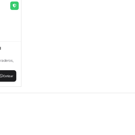
l
raderos,
Cotizar