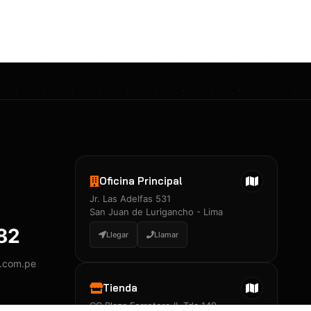
Certificados 3M
Constancia de Entrenamiento
José A. Neciosup Velásquez
R251397 · Certificado de Inspector
PDF
Junior Neciosup Quesnay
Oficina Principal
R251398 · Certificado de Inspector
Jr. Las Adelfas 531
PDF
San Juan de Lurigancho - Lima
882
Llegar
Llamar
y.com.pe
Certificados
▲
Tienda
CC Plaza Ferretero II, Tda 149