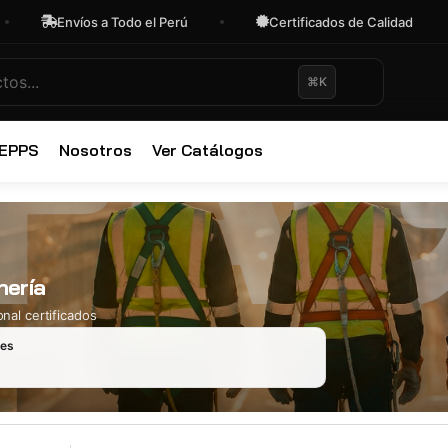
Envíos a Todo el Perú
Certificados de Calidad
⌘K
✕
 EPPS
Nosotros
Ver Catálogos
nería
nal certificados
les
Ropa Industr
723 productos