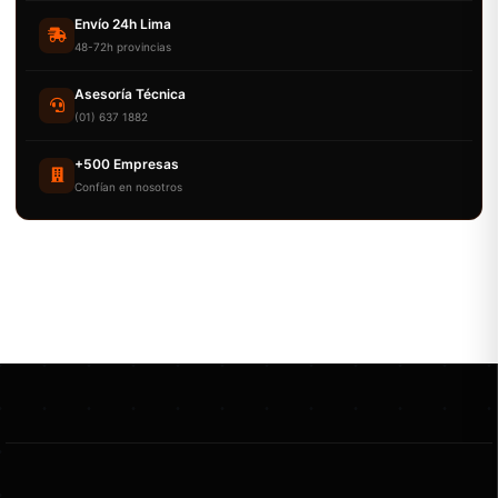
Envío 24h Lima
48-72h provincias
Asesoría Técnica
(01) 637 1882
+500 Empresas
Confían en nosotros