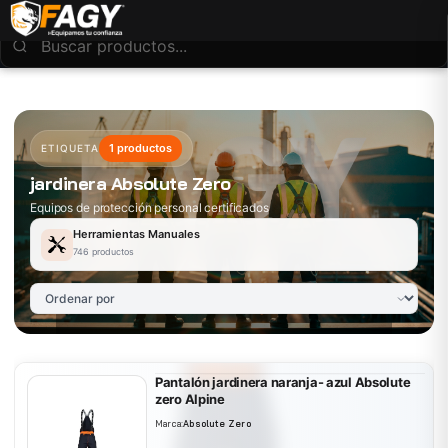
1 productos
ETIQUETA
jardinera Absolute Zero
Equipos de protección personal certificados
Herramientas Manuales
746 productos
Pantalón jardinera naranja- azul Absolute
zero Alpine
Marca:
Absolute Zero