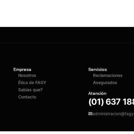
Empresa
Servicios
Nosotros
Reclamaciones
Ética de FAGY
Asegurados
Sabías que?
Atención
Contacto
(01) 637 1
administracion@fag