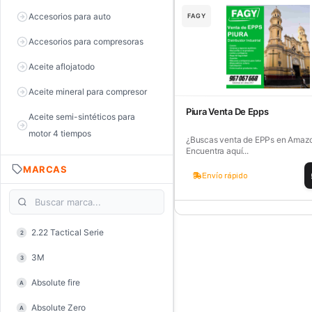
Accesorios para auto
FAGY
Accesorios para compresoras
Aceite aflojatodo
Aceite mineral para compresor
Piura Venta De Epps
Aceite semi-sintéticos para
motor 4 tiempos
¿Buscas venta de EPPs en Amaz
Encuentra aquí...
Aceite sintéticos para motor 2
MARCAS
tiempos
Envío rápido
Aceite, grasa y lubricantes
Aceiteras
2.22 Tactical Serie
2
Alambre de púas
3M
3
Alicate de corte diagonal
Absolute fire
A
Alicate de corte para electrónica
Absolute Zero
A