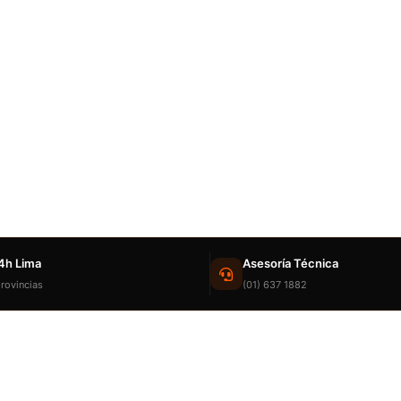
4h Lima
Asesoría Técnica
rovincias
(01) 637 1882