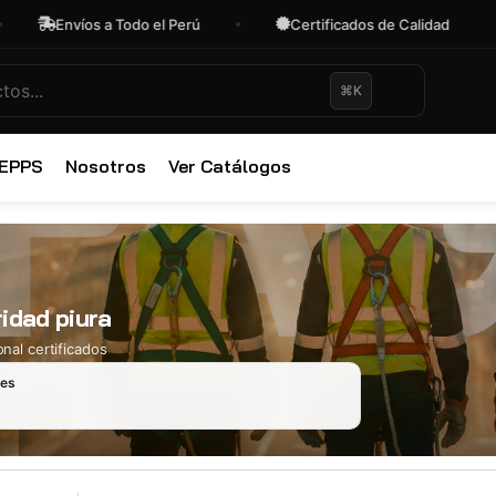
Envíos a Todo el Perú
Certificados de Calidad
⌘K
✕
 EPPS
Nosotros
Ver Catálogos
idad piura
nal certificados
les
Ropa Industr
723 productos