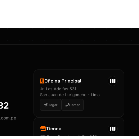
Certificados 3M
Constancia de Entrenamiento
José A. Neciosup Velásquez
R251397 · Certificado de Inspector
PDF
Junior Neciosup Quesnay
Oficina Principal
R251398 · Certificado de Inspector
Jr. Las Adelfas 531
PDF
San Juan de Lurigancho - Lima
882
Llegar
Llamar
y.com.pe
Certificados
▲
Tienda
CC Plaza Ferretero II, Tda 149