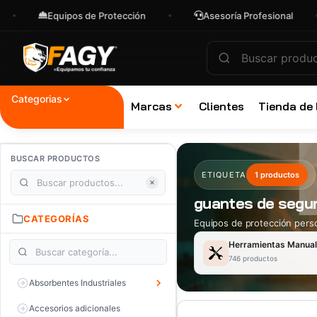
Equipos de Protección
Asesoría Profesional
Categorias
Marcas
Clientes
Tienda de
BUSCAR PRODUCTOS
ETIQUETA
1 productos
guantes de segur
CATEGORÍAS
Equipos de protección perso
Herramientas Manua
746 productos
Absorbentes Industriales
Accesorios adicionales