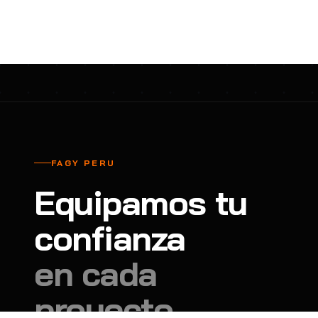
cavadores y azadón
BULLARD
B
Aspiradora
Cantol
C
Aspiradora para auto
Carbyne
C
Atornillador de Drywall
Cascos Tridente
C
Atornillador de Impacto
Cat
C
Azadón
CEG
C
FAGY PERU
Badilejos
Chance
C
Equipamos tu
Balanza digital colgante
Clute
C
Balanza digital de bolsillo
confianza
CMS RESCUE
C
Balanza digital para cocina
Confección Nacional
C
en cada
Balanza digital para maleta
Contec
C
proyecto.
Balanza mecánica para cocina
Coverguard
C