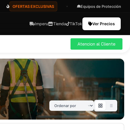
OFERTAS EXCLUSIVAS
Equipos de Protección
Imperu
Tienda
TikTok
Ver Precios
Atencion al Cliente
ial
Pro
583