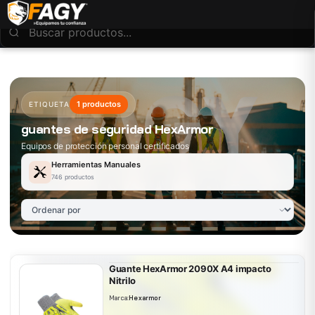
1 productos
ETIQUETA
guantes de seguridad HexArmor
Equipos de protección personal certificados
Herramientas Manuales
746 productos
Guante HexArmor 2090X A4 impacto
Nitrilo
Marca:
Hexarmor