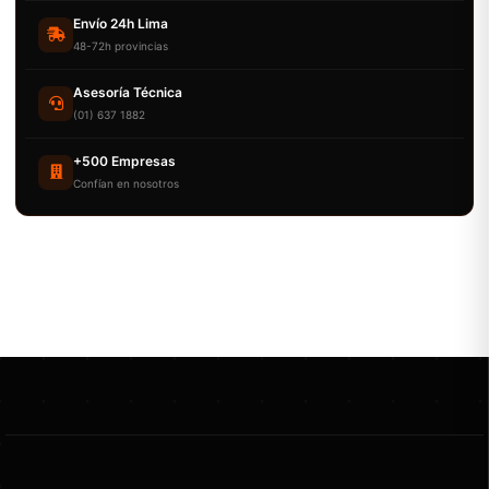
Envío 24h Lima
48-72h provincias
Asesoría Técnica
(01) 637 1882
+500 Empresas
Confían en nosotros