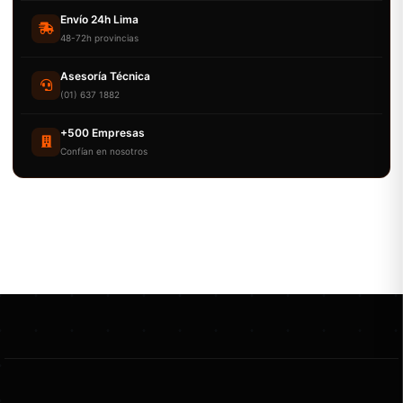
Envío 24h Lima
48-72h provincias
Asesoría Técnica
(01) 637 1882
+500 Empresas
Confían en nosotros