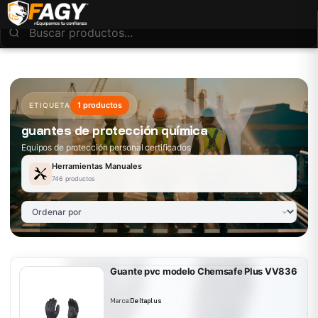
1 productos
ETIQUETA
guantes de protección química
Equipos de protección personal certificados
Herramientas Manuales
746 productos
Guante pvc modelo Chemsafe Plus VV836
Marca:
Deltaplus