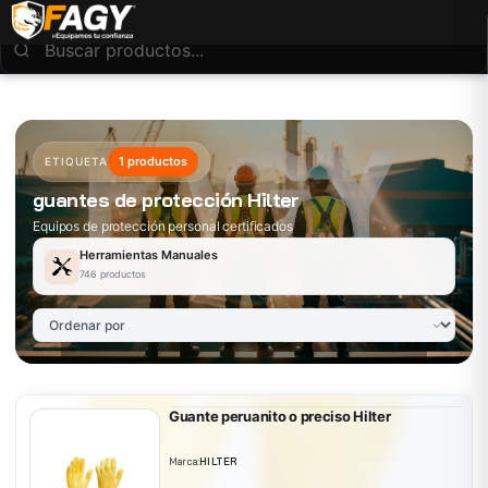
1 productos
ETIQUETA
guantes de protección Hilter
Equipos de protección personal certificados
Herramientas Manuales
746 productos
Guante peruanito o preciso Hilter
Marca:
HILTER