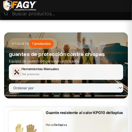
1 productos
ETIQUETA
guantes de protección contra chispas
Equipos de protección personal certificados
Herramientas Manuales
746 productos
Guante resistente al calor KPG10 deltaplus
Marca:
Deltaplus