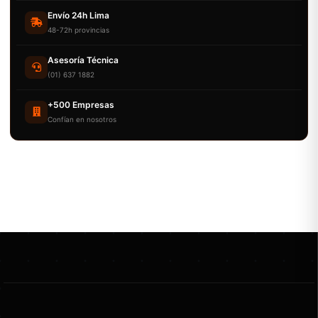
Envío 24h Lima
48-72h provincias
Asesoría Técnica
(01) 637 1882
+500 Empresas
Confían en nosotros