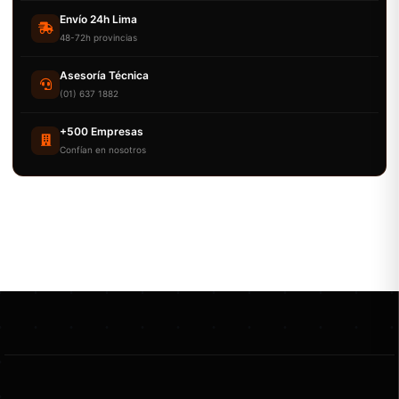
Envío 24h Lima
48-72h provincias
Asesoría Técnica
(01) 637 1882
+500 Empresas
Confían en nosotros