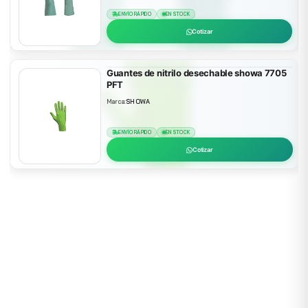
ENVÍO RÁPIDO
EN STOCK
Cotizar
Guantes de nitrilo desechable showa 7705
PFT
Marca:
SHOWA
ENVÍO RÁPIDO
EN STOCK
Cotizar