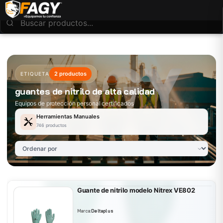
2 productos
ETIQUETA
guantes de nitrilo de alta calidad
Equipos de protección personal certificados
Herramientas Manuales
746 productos
Guante de nitrilo modelo Nitrex VE802
Marca:
Deltaplus