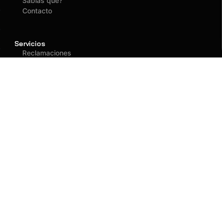
Sabías que?
Contacto
Servicios
Reclamaciones
Asegurados
Atención
(01) 637 1882
administracion@fagy.com.pe
Oficina Principal
Jr. Las Adelfas 531
San Juan de Lurigancho - Lima
Llegar
Llamar