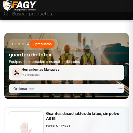
3 productos
ETIQUETA
guantes de latex
Equipos de protección personal certificados
Herramientas Manuales
746 productos
Guantes desechables de látex, sin polvo
A915
Marca:
PORTWEST