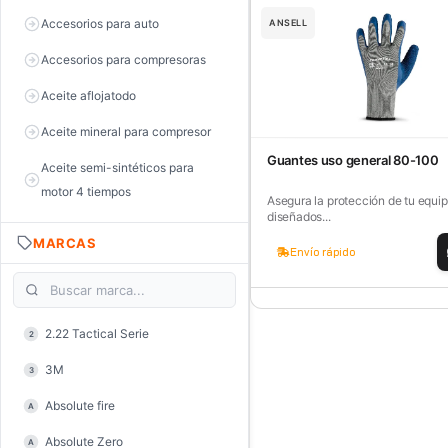
Accesorios para auto
ANSELL
Accesorios para compresoras
Aceite aflojatodo
Aceite mineral para compresor
Guantes uso general 80-100
Aceite semi-sintéticos para
motor 4 tiempos
Asegura la protección de tu equip
diseñados...
Aceite sintéticos para motor 2
MARCAS
tiempos
Envío rápido
Aceite, grasa y lubricantes
Aceiteras
2.22 Tactical Serie
2
Alambre de púas
3M
3
Alicate de corte diagonal
Absolute fire
A
Alicate de corte para electrónica
Absolute Zero
A