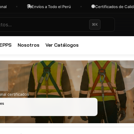
Envíos a Todo el Perú
Certificados de Calidad
⌘K
✕
 EPPS
Nosotros
Ver Catálogos
nal certificados
les
Ropa Industr
723 productos