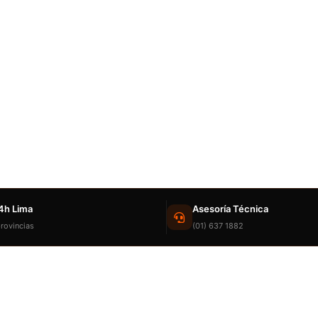
4h Lima
Asesoría Técnica
rovincias
(01) 637 1882