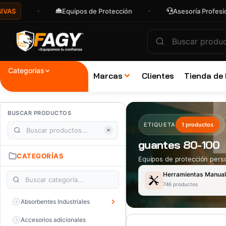
Equipos de Protección
Asesoría Profesional
Categorias
Marcas
Clientes
Tienda de
BUSCAR PRODUCTOS
ETIQUETA
1 productos
guantes 80-100
CATEGORÍAS
Equipos de protección perso
Herramientas Manua
746 productos
Absorbentes Industriales
Accesorios adicionales