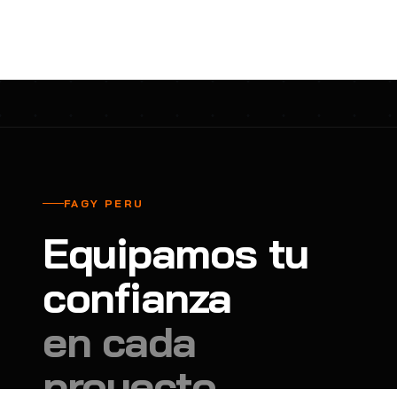
cavadores y azadón
BULLARD
B
Aspiradora
Cantol
C
Aspiradora para auto
Carbyne
C
Atornillador de Drywall
Cascos Tridente
C
Atornillador de Impacto
Cat
C
Azadón
CEG
C
FAGY PERU
Badilejos
Chance
C
Equipamos tu
Balanza digital colgante
Clute
C
Balanza digital de bolsillo
confianza
CMS RESCUE
C
Balanza digital para cocina
Confección Nacional
C
en cada
Balanza digital para maleta
Contec
C
proyecto.
Balanza mecánica para cocina
Coverguard
C