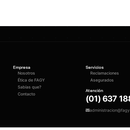
Empresa
Servicios
Nosotros
Reclamaciones
Ética de FAGY
Asegurados
Sabías que?
Atención
Contacto
(01) 637 1
administracion@fag