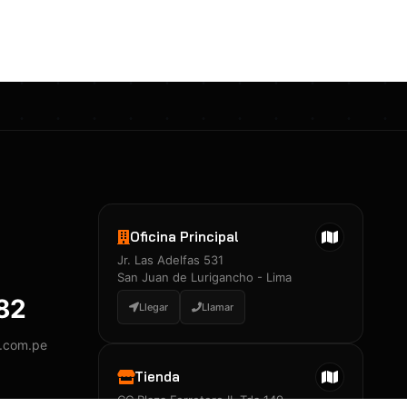
Certificados 3M
Constancia de Entrenamiento
José A. Neciosup Velásquez
R251397 · Certificado de Inspector
PDF
Junior Neciosup Quesnay
Oficina Principal
R251398 · Certificado de Inspector
Jr. Las Adelfas 531
PDF
San Juan de Lurigancho - Lima
882
Llegar
Llamar
y.com.pe
Certificados
▲
Tienda
CC Plaza Ferretero II, Tda 149