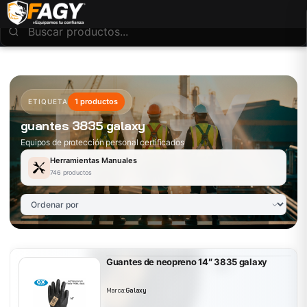
1 productos
ETIQUETA
guantes 3835 galaxy
Equipos de protección personal certificados
Herramientas Manuales
746 productos
Guantes de neopreno 14″ 3835 galaxy
Marca:
Galaxy