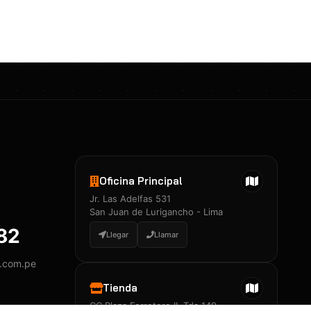
Certificados 3M
Constancia de Entrenamiento
José A. Neciosup Velásquez
R251397 · Certificado de Inspector
PDF
Junior Neciosup Quesnay
Oficina Principal
R251398 · Certificado de Inspector
Jr. Las Adelfas 531
PDF
San Juan de Lurigancho - Lima
882
Llegar
Llamar
y.com.pe
Certificados
▲
Tienda
CC Plaza Ferretero II, Tda 149