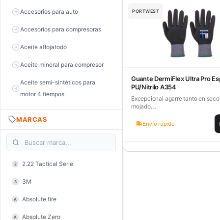
Accesorios para auto
PORTWEST
Accesorios para compresoras
Aceite aflojatodo
Aceite mineral para compresor
Guante DermiFlex Ultra Pro E
Aceite semi-sintéticos para
PU/Nitrilo A354
motor 4 tiempos
Excepcional agarre tanto en sec
mojado....
Aceite sintéticos para motor 2
MARCAS
tiempos
Envío rápido
Aceite, grasa y lubricantes
Aceiteras
2.22 Tactical Serie
2
Alambre de púas
3M
3
Alicate de corte diagonal
Absolute fire
A
Alicate de corte para electrónica
Absolute Zero
A