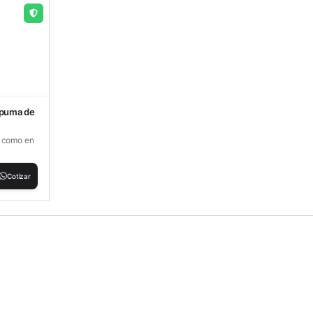
spuma de
o como en
Cotizar