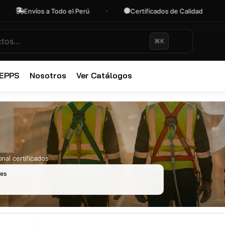
Envíos a Todo el Perú
Certificados de Calidad
⌘K
✕
 EPPS
Nosotros
Ver Catálogos
nal certificados
les
Ropa Industr
723 productos