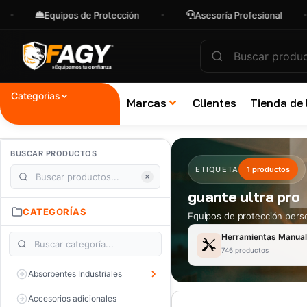
Equipos de Protección
Asesoría Profesional
Categorias
Marcas
Clientes
Tienda de
BUSCAR PRODUCTOS
ETIQUETA
1 productos
guante ultra pro
CATEGORÍAS
Equipos de protección perso
Herramientas Manua
746 productos
Absorbentes Industriales
Accesorios adicionales