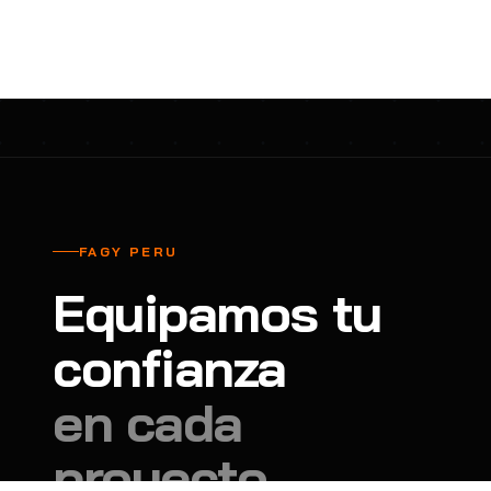
cavadores y azadón
BULLARD
B
Aspiradora
Cantol
C
Aspiradora para auto
Carbyne
C
Atornillador de Drywall
Cascos Tridente
C
Atornillador de Impacto
Cat
C
Azadón
CEG
C
FAGY PERU
Badilejos
Chance
C
Equipamos tu
Balanza digital colgante
Clute
C
Balanza digital de bolsillo
confianza
CMS RESCUE
C
Balanza digital para cocina
Confección Nacional
C
en cada
Balanza digital para maleta
Contec
C
proyecto.
Balanza mecánica para cocina
Coverguard
C