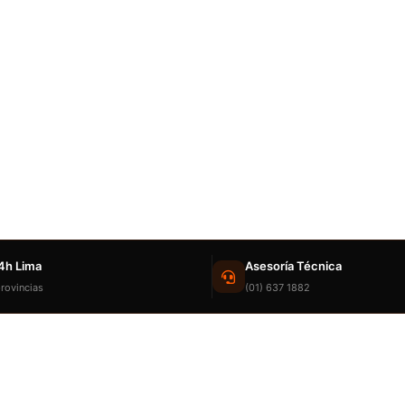
4h Lima
Asesoría Técnica
rovincias
(01) 637 1882