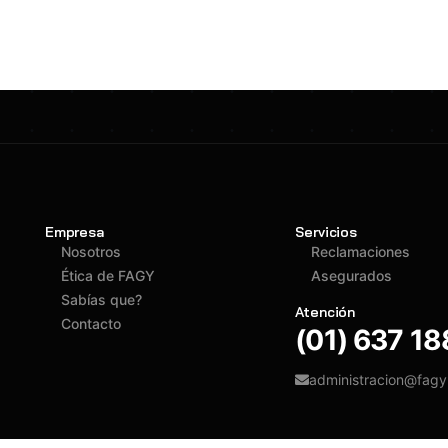
Empresa
Servicios
Nosotros
Reclamaciones
Ética de FAGY
Asegurados
Sabías que?
Atención
Contacto
(01) 637 1
administracion@fag