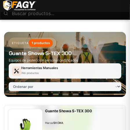
1 productos
ETIQUETA
Guante Showa S-TEX 300
Equipos de protección personal certificados
Herramientas Manuales
746 productos
Guante Showa S-TEX 300
Marca:
SHOWA