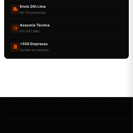
Envío 24h Lima
48-72h provincias
Asesoría Técnica
(01) 637 1882
+500 Empresas
Confían en nosotros