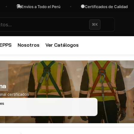
Envíos a Todo el Perú
Certificados de Calidad
⌘K
✕
 EPPS
Nosotros
Ver Catálogos
ma
nal certificados
les
Ropa Industr
723 productos