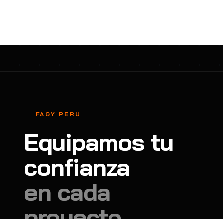
cavadores y azadón
BULLARD
B
Aspiradora
Cantol
C
Aspiradora para auto
Carbyne
C
Atornillador de Drywall
Cascos Tridente
C
Atornillador de Impacto
Cat
C
Azadón
CEG
C
FAGY PERU
Badilejos
Chance
C
Equipamos tu
Balanza digital colgante
Clute
C
Balanza digital de bolsillo
confianza
CMS RESCUE
C
Balanza digital para cocina
Confección Nacional
C
en cada
Balanza digital para maleta
Contec
C
proyecto.
Balanza mecánica para cocina
Coverguard
C