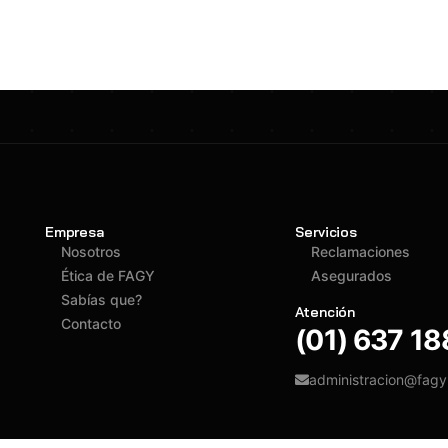
Empresa
Servicios
Nosotros
Reclamaciones
Ética de FAGY
Asegurados
Sabías que?
Atención
Contacto
(01) 637 1
administracion@fag