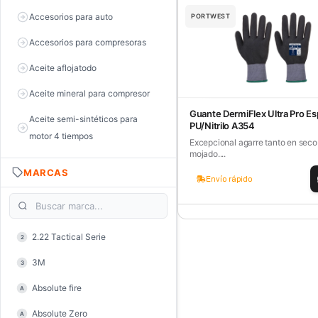
Accesorios para auto
PORTWEST
Accesorios para compresoras
Aceite aflojatodo
Aceite mineral para compresor
Guante DermiFlex Ultra Pro E
Aceite semi-sintéticos para
PU/Nitrilo A354
motor 4 tiempos
Excepcional agarre tanto en sec
mojado....
Aceite sintéticos para motor 2
MARCAS
tiempos
Envío rápido
Aceite, grasa y lubricantes
Aceiteras
2.22 Tactical Serie
2
Alambre de púas
3M
3
Alicate de corte diagonal
Absolute fire
A
Alicate de corte para electrónica
Absolute Zero
A