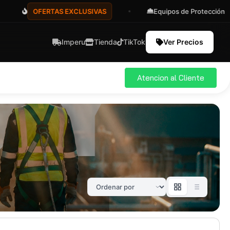
OFERTAS EXCLUSIVAS
Equipos de Protección
Imperu
Tienda
TikTok
Ver Precios
Atencion al Cliente
ial
Pro
583