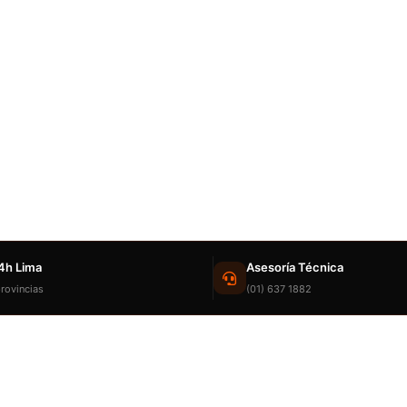
4h Lima
Asesoría Técnica
rovincias
(01) 637 1882