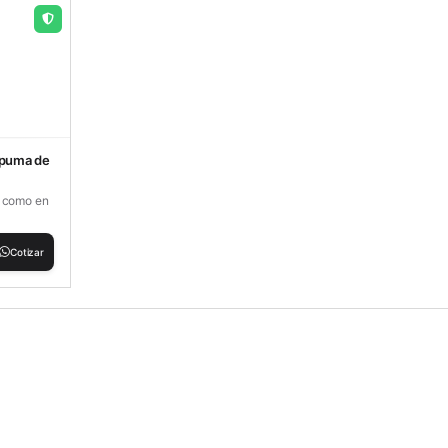
spuma de
o como en
Cotizar