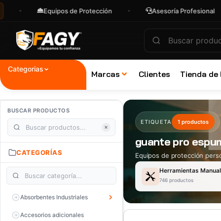
Equipos de Protección
Asesoría Profesional
Categorias
Marcas
Clientes
Tienda de
BUSCAR PRODUCTOS
ETIQUETA
1 productos
guante pro espu
CATEGORÍAS
Equipos de protección perso
Herramientas Manua
746 productos
Absorbentes Industriales
Accesorios adicionales