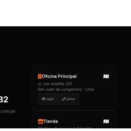
Certificados 3M
Constancia de Entrenamiento
José A. Neciosup Velásquez
R251397 · Certificado de Inspector
PDF
Junior Neciosup Quesnay
Oficina Principal
R251398 · Certificado de Inspector
Jr. Las Adelfas 531
PDF
San Juan de Lurigancho - Lima
882
Llegar
Llamar
y.com.pe
Certificados
▲
Tienda
CC Plaza Ferretero II, Tda 149