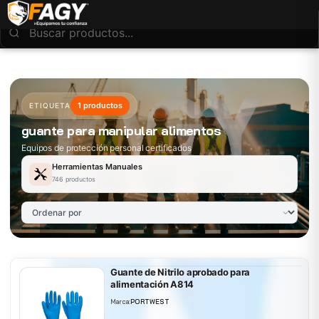
1 productos
ETIQUETA
guante para manipular alimentos
Equipos de protección personal certificados
Herramientas Manuales
746 productos
Guante de Nitrilo aprobado para
alimentación A814
Marca:
PORTWEST