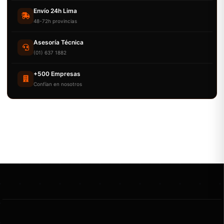
Envío 24h Lima
48-72h provincias
Asesoría Técnica
(01) 637 1882
+500 Empresas
Confían en nosotros