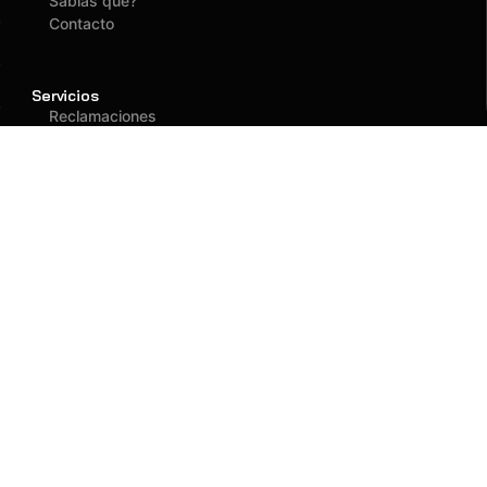
Sabías que?
Contacto
Servicios
Reclamaciones
Asegurados
Atención
(01) 637 1882
administracion@fagy.com.pe
Oficina Principal
Jr. Las Adelfas 531
San Juan de Lurigancho - Lima
Llegar
Llamar