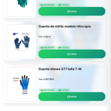
ENVÍO RÁPIDO
EN STOCK
Cotizar
Guante de nitrilo modelo nitro spro
Marca:
Spro
ENVÍO RÁPIDO
EN STOCK
Cotizar
Guante showa 377 talla 7-M
Marca:
SHOWA
ENVÍO RÁPIDO
EN STOCK
Cotizar