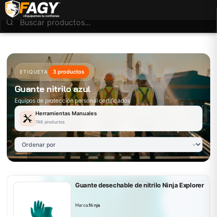
3 productos
ETIQUETA
Guante nitrilo azul
Equipos de protección personal certificados
Herramientas Manuales
746 productos
Guante desechable de nitrilo Ninja Explorer
Marca:
Ninja