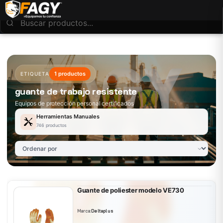
1 productos
ETIQUETA
guante de trabajo resistente
Equipos de protección personal certificados
Herramientas Manuales
746 productos
Guante de poliester modelo VE730
Marca:
Deltaplus