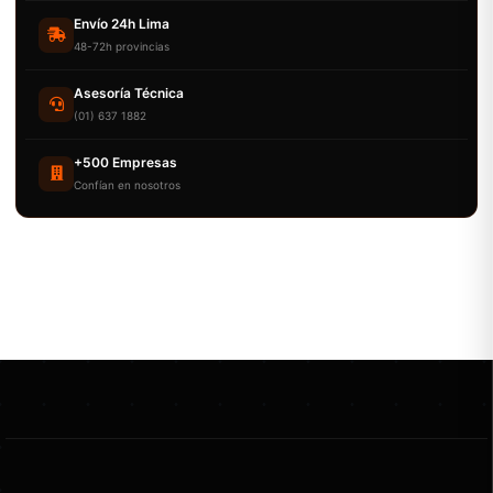
Envío 24h Lima
48-72h provincias
Asesoría Técnica
(01) 637 1882
+500 Empresas
Confían en nosotros