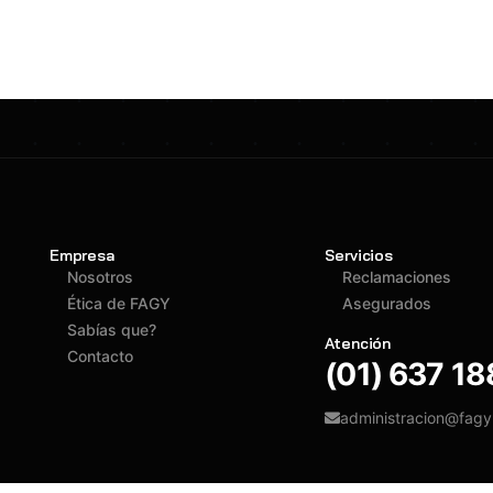
Empresa
Servicios
Nosotros
Reclamaciones
Ética de FAGY
Asegurados
Sabías que?
Atención
Contacto
(01) 637 1
administracion@fag