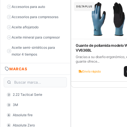
Accesorios para auto
DELTAPLUS
Accesorios para compresoras
Aceite aflojatodo
Aceite mineral para compresor
Guante de poliamida modelo W
Aceite semi-sintéticos para
VV636BL
motor 4 tiempos
Gracias a su diseño ergonómico, 
guante ofrece...
Aceite sintéticos para motor 2
MARCAS
tiempos
Envío rápido
Aceite, grasa y lubricantes
Aceiteras
2.22 Tactical Serie
2
Alambre de púas
3M
3
Alicate de corte diagonal
Absolute fire
A
Alicate de corte para electrónica
Absolute Zero
A