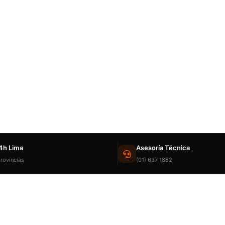
4h Lima
Asesoría Técnica
rovincias
(01) 637 1882