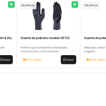
DELTAPLUS
DELTAPLUS
et & Dry
Guante de poliester modelo VE722
Guante de poli
este
Perfecto para ambientes industriales,
Ideal para tareas
construcción y otros sectores...
y agarre...
Envío rápido
Envío rápido
Cotizar
Cotizar