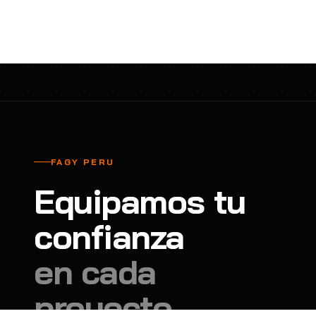
cavadores y azadón
BULLARD
B
Aspiradora
Cantol
C
Aspiradora para auto
Carbyne
C
Atornillador de Drywall
Cascos Tridente
C
Atornillador de Impacto
Cat
C
Azadón
CEG
C
FAGY PERU
Badilejos
Chance
C
Equipamos tu
Balanza digital colgante
Clute
C
Balanza digital de bolsillo
confianza
CMS RESCUE
C
Balanza digital para cocina
Confección Nacional
C
en cada
Balanza digital para maleta
Contec
C
proyecto.
Balanza mecánica para cocina
Coverguard
C