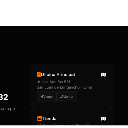
Certificados 3M
Constancia de Entrenamiento
José A. Neciosup Velásquez
R251397 · Certificado de Inspector
PDF
Junior Neciosup Quesnay
Oficina Principal
R251398 · Certificado de Inspector
Jr. Las Adelfas 531
PDF
San Juan de Lurigancho - Lima
882
Llegar
Llamar
y.com.pe
Certificados
▲
Tienda
CC Plaza Ferretero II, Tda 149