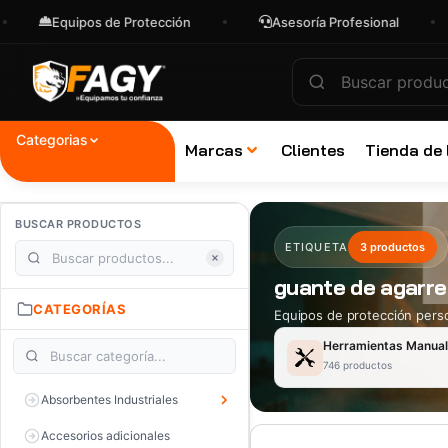
Equipos de Protección
Asesoría Profesional
Categorias
Marcas
Clientes
Tienda de
BUSCAR PRODUCTOS
ETIQUETA
3 productos
guante de agarre
CATEGORÍAS
Equipos de protección perso
Herramientas Manua
746 productos
Absorbentes Industriales
Accesorios adicionales