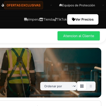
FERTAS EXCLUSIVAS
Equipos de Protección
Imperu
Tienda
TikTok
Ver Precios
Atencion al Cliente
ial
Pro
583