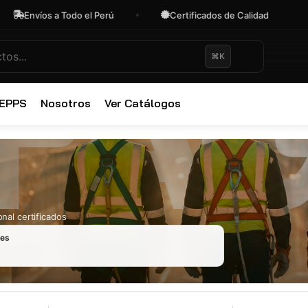
Envíos a Todo el Perú
Certificados de Calidad
O
⌘K
✕
 EPPS
Nosotros
Ver Catálogos
nal certificados
les
Ropa Industr
723 productos