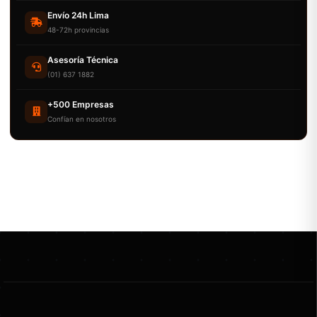
Envío 24h Lima
48-72h provincias
Asesoría Técnica
(01) 637 1882
+500 Empresas
Confían en nosotros