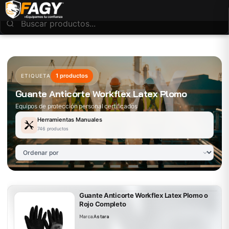
1 productos
ETIQUETA
Guante Anticorte Workflex Latex Plomo
Equipos de protección personal certificados
Herramientas Manuales
746 productos
Guante Anticorte Workflex Latex Plomo o
Rojo Completo
Marca:
Astara