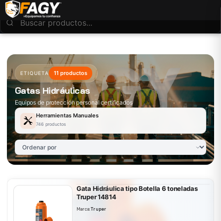
11 productos
ETIQUETA
Gatas Hidráulicas
Equipos de protección personal certificados
Herramientas Manuales
746 productos
Gata Hidráulica tipo Botella 6 toneladas
Truper 14814
Marca:
Truper