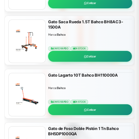
Cotizar
Gato Saca Rueda 1.5T Bahco BH8AC3-
1500A
Marca:
Bahco
ENVÍO RÁPIDO
EN STOCK
Cotizar
Gato Lagarto 10T Bahco BH110000A
Marca:
Bahco
ENVÍO RÁPIDO
EN STOCK
Cotizar
Gato de Foso Doble Pistón 1 Tn Bahco
BH5DP1000QA