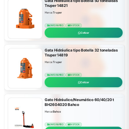
Gata Hidráulica tipo Botella 50 toneladas
Truper 14821
Marca:
Truper
ENVÍO RÁPIDO
EN STOCK
Cotizar
Gata Hidráulica tipo Botella 32 toneladas
Truper 14819
Marca:
Truper
ENVÍO RÁPIDO
EN STOCK
Cotizar
Gato Hidráulico/Neumático 60/40/20 t
BH2604020 Bahco
Marca:
Bahco
ENVÍO RÁPIDO
EN STOCK