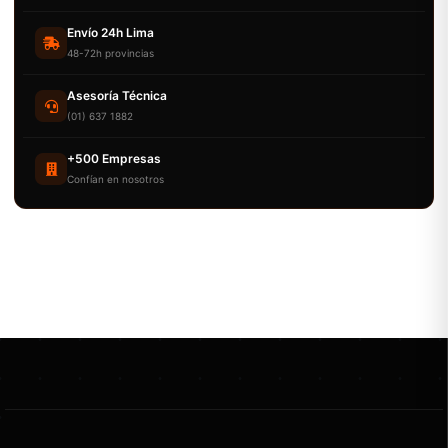
Envío 24h Lima
48-72h provincias
Asesoría Técnica
(01) 637 1882
+500 Empresas
Confían en nosotros