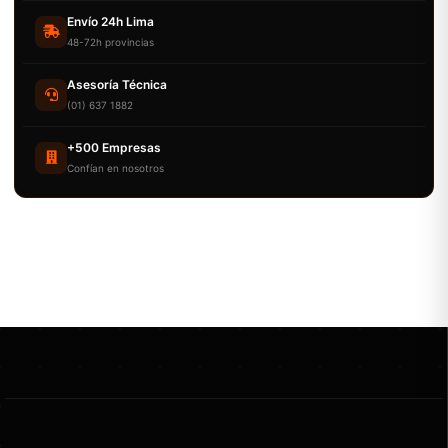
Envío 24h Lima
48-72h provincias
Asesoría Técnica
(01) 637 1882
+500 Empresas
Confían en nosotros