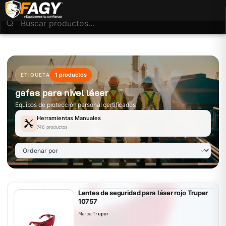
1 productos
ETIQUETA
gafas para nivel láser
Equipos de protección personal certificados
Herramientas Manuales
746 productos
Lentes de seguridad para láser rojo Truper
10757
Marca:
Truper