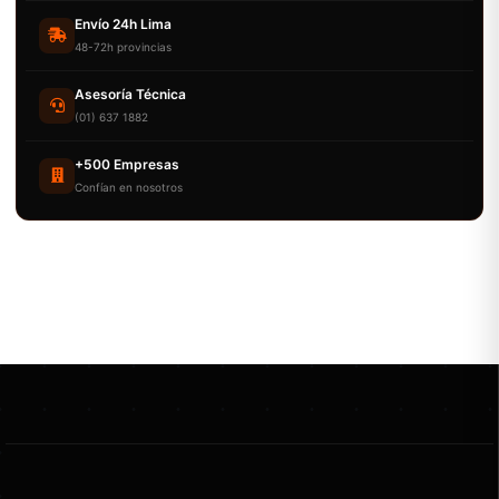
Envío 24h Lima
48-72h provincias
Asesoría Técnica
(01) 637 1882
+500 Empresas
Confían en nosotros