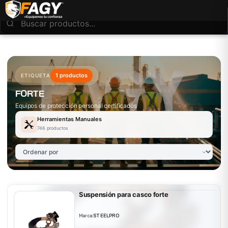
1 productos
ETIQUETA
FORTE
Equipos de protección personal certificados
Herramientas Manuales
746 productos
Suspensión para casco forte
Marca:
STEELPRO