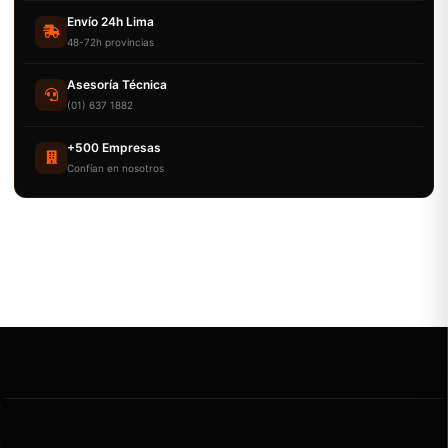
Envío 24h Lima
48-72h provincias
Asesoría Técnica
(01) 637 1882
+500 Empresas
Confían en nosotros