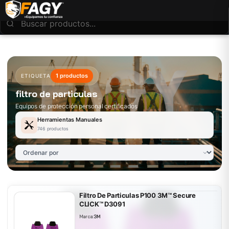
1 productos
ETIQUETA
filtro de particulas
Equipos de protección personal certificados
Herramientas Manuales
746 productos
Filtro De Particulas P100 3M™ Secure
CLICK™ D3091
Marca:
3M