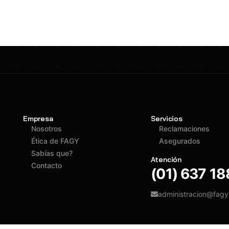
Empresa
Servicios
Nosotros
Reclamaciones
Ética de FAGY
Asegurados
Sabías que?
Atención
Contacto
(01) 637 1
administracion@fag