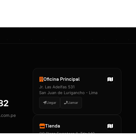
Certificados 3M
Constancia de Entrenamiento
José A. Neciosup Velásquez
R251397 · Certificado de Inspector
PDF
Junior Neciosup Quesnay
Oficina Principal
R251398 · Certificado de Inspector
Jr. Las Adelfas 531
PDF
San Juan de Lurigancho - Lima
882
Llegar
Llamar
y.com.pe
Certificados
▲
Tienda
CC Plaza Ferretero II, Tda 149