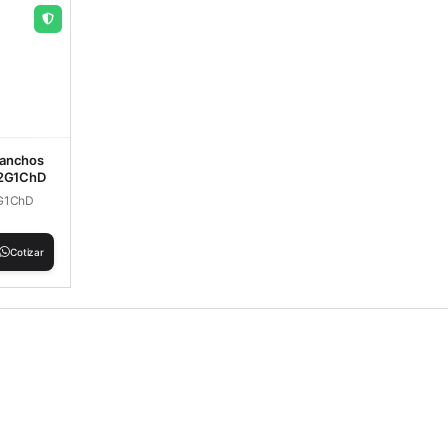
 ganchos
A2G1ChD
2G1ChD
Cotizar