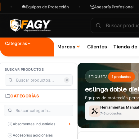
Equipos de Protección
Asesoría Profesional
Categorias
Marcas
Clientes
Tienda de
BUSCAR PRODUCTOS
ETIQUETA
1 productos
eslinga doble die
CATEGORÍAS
Equipos de protección perso
Herramientas Manua
746 productos
Absorbentes Industriales
Accesorios adicionales