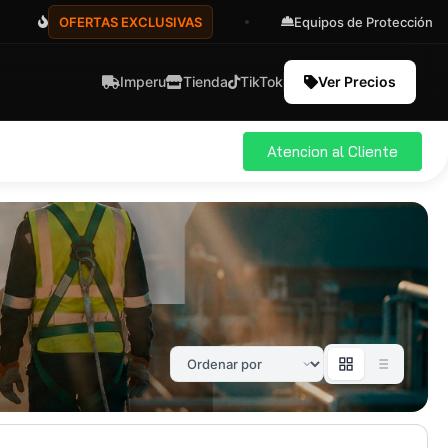
OFERTAS EXCLUSIVAS
Equipos de Protección
Imperu
Tienda
TikTok
Ver Precios
Atencion al Cliente
ial
Pro
583