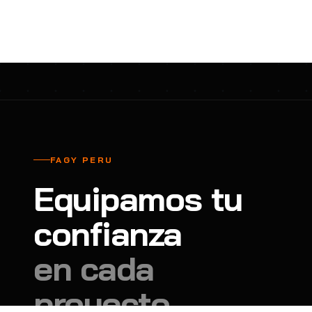
cavadores y azadón
BULLARD
B
Aspiradora
Cantol
C
Aspiradora para auto
Carbyne
C
Atornillador de Drywall
Cascos Tridente
C
Atornillador de Impacto
Cat
C
Azadón
CEG
C
FAGY PERU
Badilejos
Chance
C
Equipamos tu
Balanza digital colgante
Clute
C
Balanza digital de bolsillo
confianza
CMS RESCUE
C
Balanza digital para cocina
Confección Nacional
C
en cada
Balanza digital para maleta
Contec
C
proyecto.
Balanza mecánica para cocina
Coverguard
C