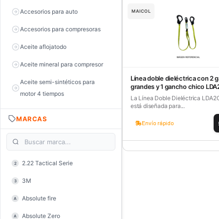
Accesorios para auto
MAICOL
Accesorios para compresoras
Aceite aflojatodo
Aceite mineral para compresor
Línea doble dieléctrica con 2
Aceite semi-sintéticos para
grandes y 1 gancho chico LD
motor 4 tiempos
La Línea Doble Dieléctrica LDA
está diseñada para...
Aceite sintéticos para motor 2
MARCAS
tiempos
Envío rápido
Aceite, grasa y lubricantes
Aceiteras
2.22 Tactical Serie
2
Alambre de púas
3M
3
Alicate de corte diagonal
Absolute fire
A
Alicate de corte para electrónica
Absolute Zero
A