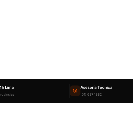
4h Lima
Asesoría Técnica
rovincias
(01) 637 1882