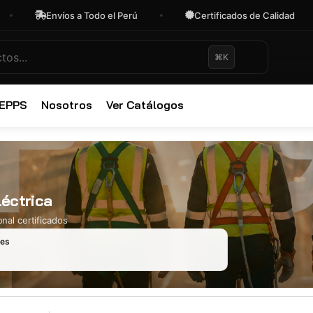
Envíos a Todo el Perú
Certificados de Calidad
⌘K
✕
 EPPS
Nosotros
Ver Catálogos
léctrica
nal certificados
les
Ropa Industr
723 productos