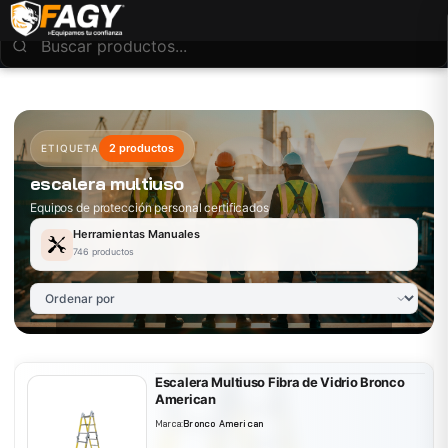
2 productos
ETIQUETA
escalera multiuso
Equipos de protección personal certificados
Herramientas Manuales
746 productos
Escalera Multiuso Fibra de Vidrio Bronco
American
Marca:
Bronco American