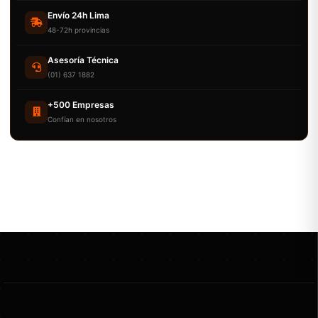
Envío 24h Lima
48-72h provincias
Asesoría Técnica
(01) 637 1882
+500 Empresas
Confían en nosotros