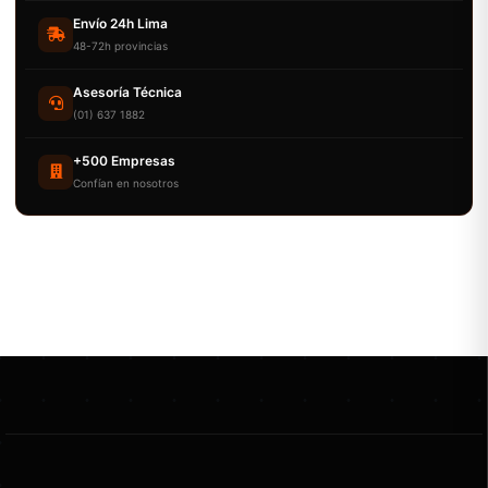
Envío 24h Lima
48-72h provincias
Asesoría Técnica
(01) 637 1882
+500 Empresas
Confían en nosotros