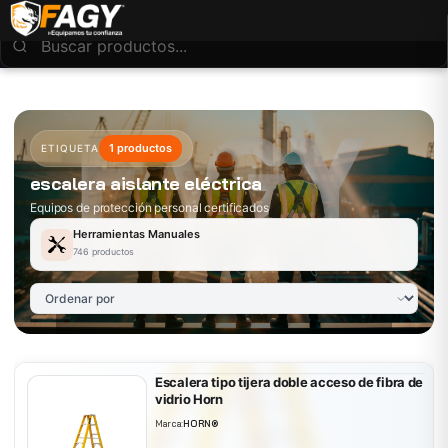
1 productos
ETIQUETA
escalera aislante eléctrica
Equipos de protección personal certificados
Herramientas Manuales
746 productos
Escalera tipo tijera doble acceso de fibra de
vidrio Horn
Marca:
HORN®