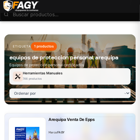
1 productos
ETIQUETA
equipos de proteccion personal arequipa
Equipos de protección personal certificados
Herramientas Manuales
746 productos
Arequipa Venta De Epps
Marca:
FAGY