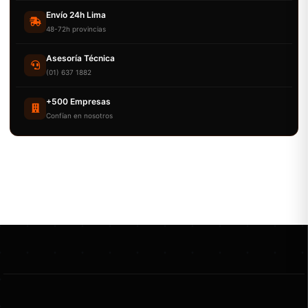
Envío 24h Lima
48-72h provincias
Asesoría Técnica
(01) 637 1882
+500 Empresas
Confían en nosotros