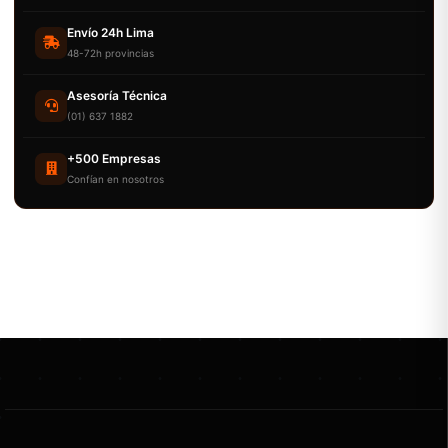
Envío 24h Lima
48-72h provincias
Asesoría Técnica
(01) 637 1882
+500 Empresas
Confían en nosotros