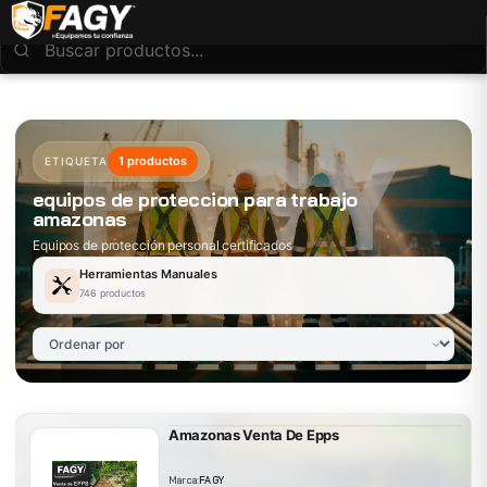
1 productos
ETIQUETA
equipos de proteccion para trabajo
amazonas
Equipos de protección personal certificados
Herramientas Manuales
746 productos
Amazonas Venta De Epps
Marca:
FAGY