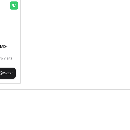
 MD-
vo y alta
Cotizar