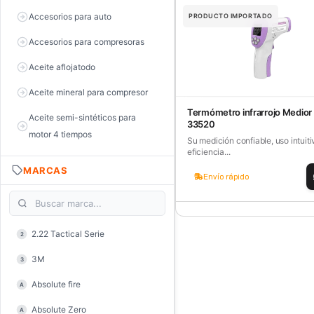
Accesorios para auto
PRODUCTO IMPORTADO
Accesorios para compresoras
Aceite aflojatodo
Aceite mineral para compresor
Termómetro infrarrojo Medior
Aceite semi-sintéticos para
33520
motor 4 tiempos
Su medición confiable, uso intuiti
eficiencia...
Aceite sintéticos para motor 2
MARCAS
tiempos
Envío rápido
Aceite, grasa y lubricantes
Aceiteras
2.22 Tactical Serie
2
Alambre de púas
3M
3
Alicate de corte diagonal
Absolute fire
A
Alicate de corte para electrónica
Absolute Zero
A