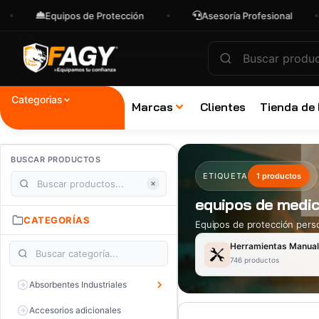
Equipos de Protección
Asesoría Profesional
Categorias
Marcas
Clientes
Tienda de
BUSCAR PRODUCTOS
ETIQUETA
1 productos
equipos de medic
CATEGORÍAS
Equipos de protección perso
Herramientas Manua
746 productos
Absorbentes Industriales
Accesorios adicionales