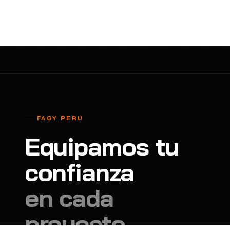
cavadores y azadón
BULLARD
B
Aspiradora
Cantol
C
Aspiradora para auto
Carbyne
C
Atornillador de Drywall
Cascos Tridente
C
Atornillador de Impacto
Cat
C
Azadón
CEG
C
FAGY PERU
Badilejos
Chance
C
Equipamos tu
Balanza digital colgante
Clute
C
Balanza digital de bolsillo
confianza
CMS RESCUE
C
Balanza digital para cocina
Confección Nacional
C
en cada
Balanza digital para maleta
Contec
C
proyecto.
Balanza mecánica para cocina
Coverguard
C