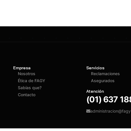
Empresa
Servicios
Nosotros
Reclamaciones
Ética de FAGY
Asegurados
Sabías que?
Atención
Contacto
(01) 637 1
administracion@fag