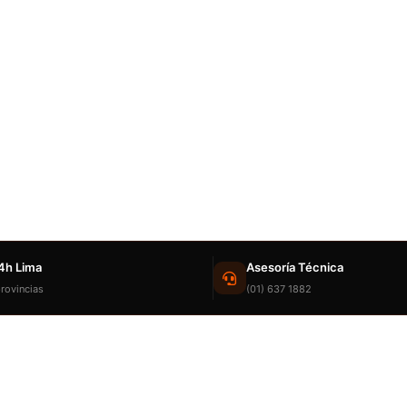
4h Lima
Asesoría Técnica
rovincias
(01) 637 1882