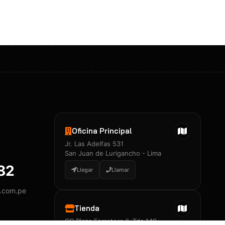
Certificados 3M
Constancia de Entrenamiento
José A. Neciosup Velásquez
R251397 · Certificado de Inspector
PDF
Junior Neciosup Quesnay
Oficina Principal
R251398 · Certificado de Inspector
Jr. Las Adelfas 531
PDF
San Juan de Lurigancho - Lima
882
Llegar
Llamar
y.com.pe
Certificados
▲
Tienda
CC Plaza Ferretero II, Tda 149