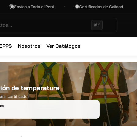
Envíos a Todo el Perú
Certificados de Calidad
⌘K
✕
 EPPS
Nosotros
Ver Catálogos
ión de temperatura
nal certificados
les
Ropa Industr
723 productos