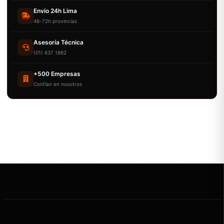
Envío 24h Lima
48-72h provincias
Asesoría Técnica
(01) 637 1882
+500 Empresas
Confían en nosotros