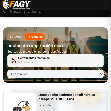
1 productos
ETIQUETA
equipo de respiración msa
Equipos de protección personal certificados
Herramientas Manuales
746 productos
Línea de aire estándar con cilindro de
escape MSA 10180023
Marca:
MSA