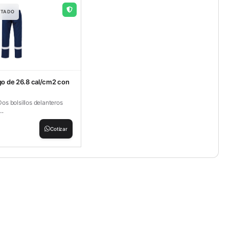
RTADO
go de 26.8 cal/cm2 con
s bolsillos delanteros
..
Cotizar