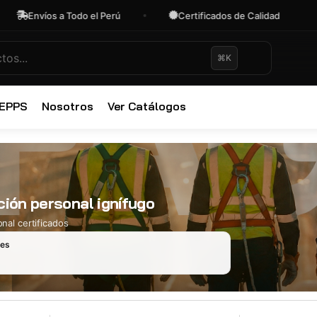
Envíos a Todo el Perú
Certificados de Calidad
⌘K
✕
 EPPS
Nosotros
Ver Catálogos
ción personal ignífugo
nal certificados
les
Ropa Industr
723 productos