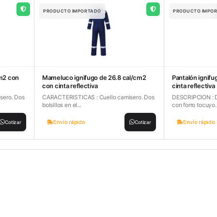
PRODUCTO IMPORTADO
PRODUCTO IMPO
cm2 con
Mameluco ignifugo de 26.8 cal/cm2
Pantalón ignifu
con cinta reflectiva
cinta reflectiva
sero. Dos
CARACTERISTICAS : Cuello camisero. Dos
DESCRIPCION : Do
bolsillos en el...
con forro tocuyo..
Envío rápido
Envío rápido
Cotizar
Cotizar