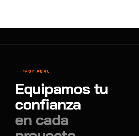
cavadores y azadón
BULLARD
B
Aspiradora
Cantol
C
Aspiradora para auto
Carbyne
C
Atornillador de Drywall
Cascos Tridente
C
Atornillador de Impacto
Cat
C
Azadón
CEG
C
FAGY PERU
Badilejos
Chance
C
Equipamos tu
Balanza digital colgante
Clute
C
Balanza digital de bolsillo
confianza
CMS RESCUE
C
Balanza digital para cocina
Confección Nacional
C
en cada
Balanza digital para maleta
Contec
C
proyecto.
Balanza mecánica para cocina
Coverguard
C