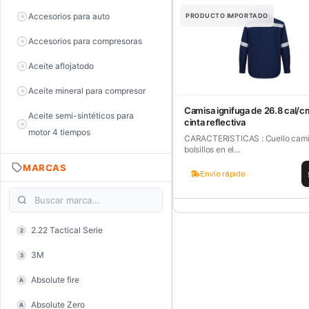
Accesorios para auto
PRODUCTO IMPORTADO
Accesorios para compresoras
Aceite aflojatodo
Aceite mineral para compresor
Camisa ignifuga de 26.8 cal/
Aceite semi-sintéticos para
cinta reflectiva
motor 4 tiempos
CARACTERISTICAS : Cuello cami
bolsillos en el...
Aceite sintéticos para motor 2
MARCAS
tiempos
Envío rápido
Aceite, grasa y lubricantes
Aceiteras
2.22 Tactical Serie
2
Alambre de púas
3M
3
Alicate de corte diagonal
Absolute fire
A
Alicate de corte para electrónica
Absolute Zero
A