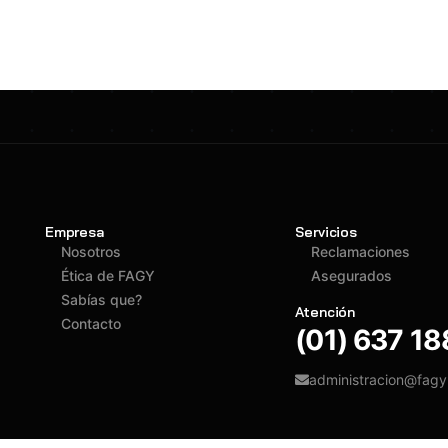
Empresa
Servicios
Nosotros
Reclamaciones
Ética de FAGY
Asegurados
Sabías que?
Atención
Contacto
(01) 637 1
administracion@fag