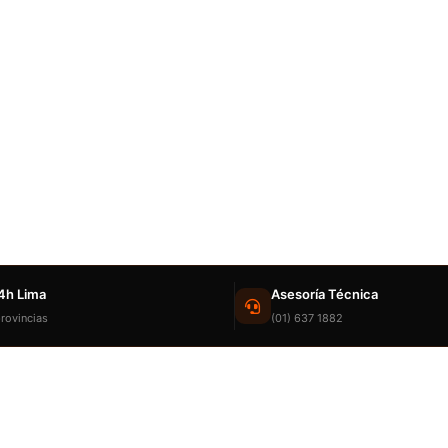
4h Lima
Asesoría Técnica
rovincias
(01) 637 1882