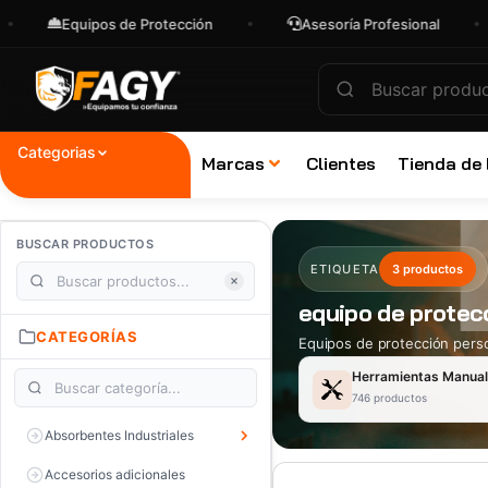
Equipos de Protección
Asesoría Profesional
Categorias
Marcas
Clientes
Tienda de
BUSCAR PRODUCTOS
ETIQUETA
3 productos
equipo de protec
CATEGORÍAS
Equipos de protección perso
Herramientas Manua
746 productos
Absorbentes Industriales
Accesorios adicionales