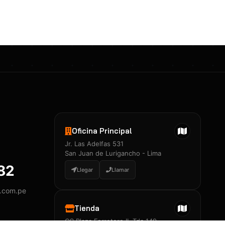
Certificados 3M
Constancia de Entrenamiento
José A. Neciosup Velásquez
R251397 · Certificado de Inspector
PDF
Junior Neciosup Quesnay
Oficina Principal
R251398 · Certificado de Inspector
Jr. Las Adelfas 531
PDF
San Juan de Lurigancho - Lima
882
Llegar
Llamar
y.com.pe
Certificados
▲
Tienda
CC Plaza Ferretero II, Tda 149