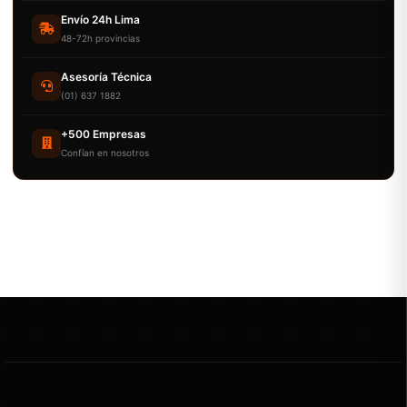
Envío 24h Lima
48-72h provincias
Asesoría Técnica
(01) 637 1882
+500 Empresas
Confían en nosotros