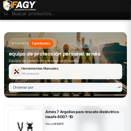
1 productos
ETIQUETA
equipo de protección personal arnés
Equipos de protección personal certificados
Herramientas Manuales
746 productos
Arnés 7 Argollas para rescate dieléctrico
insafe 8007-1D
Marca:
INSAFE