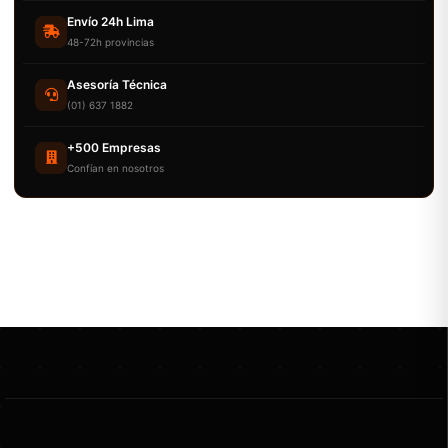
Envío 24h Lima
48-72h provincias
Asesoría Técnica
(01) 637 1882
+500 Empresas
Confían en nosotros