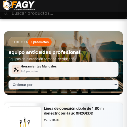
1 productos
ETIQUETA
equipo anticaídas profesional
Equipos de protección personal certificados
Herramientas Manuales
746 productos
Línea de conexión doble de 1,80 m
dieléctricos Hauk XN2GDDD
Marca:
HAUK