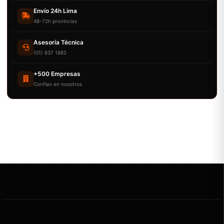
Envío 24h Lima
48-72h provincias
Asesoría Técnica
(01) 637 1882
+500 Empresas
Confían en nosotros