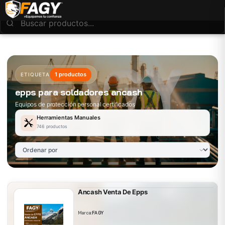
1 productos
ETIQUETA
epps para soldadores ancash
Equipos de protección personal certificados
Herramientas Manuales
746 productos
Ancash Venta De Epps
Marca:
FAGY