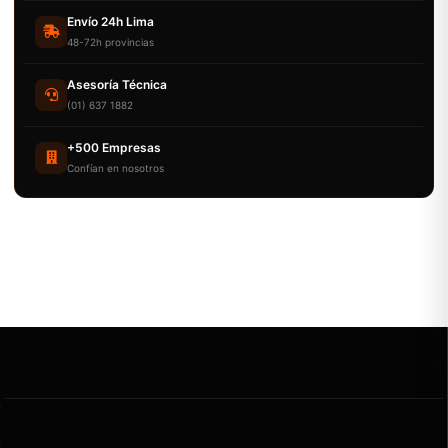
Envío 24h Lima
48-72h provincias
Asesoría Técnica
(01) 637 1882
+500 Empresas
Confían en nosotros