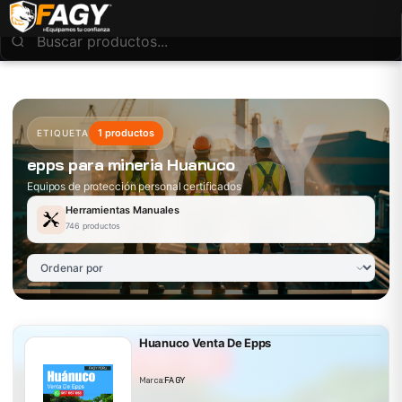
1 productos
ETIQUETA
epps para mineria Huanuco
Equipos de protección personal certificados
Herramientas Manuales
746 productos
Huanuco Venta De Epps
Marca:
FAGY