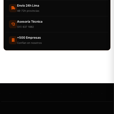
Envío 24h Lima
48-72h provincias
Asesoría Técnica
(01) 637 1882
+500 Empresas
Confían en nosotros