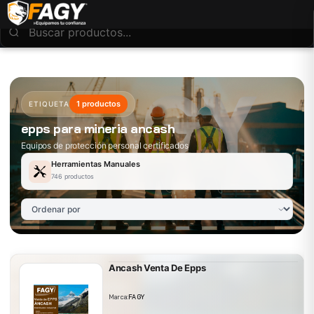
1 productos
ETIQUETA
epps para mineria ancash
Equipos de protección personal certificados
Herramientas Manuales
746 productos
Ancash Venta De Epps
Marca:
FAGY