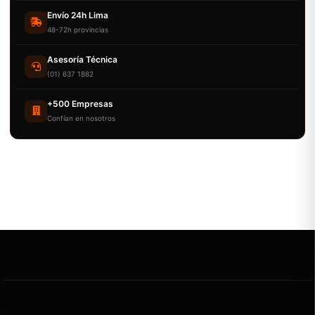
Envío 24h Lima
48-72h provincias
Asesoría Técnica
(01) 637 1882
+500 Empresas
Confían en nosotros