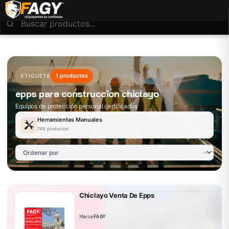
1 productos
ETIQUETA
epps para construccion chiclayo
Equipos de protección personal certificados
Herramientas Manuales
746 productos
Chiclayo Venta De Epps
Marca:
FAGY