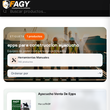
1 productos
ETIQUETA
epps para construccion ayacucho
Equipos de protección personal certificados
Herramientas Manuales
746 productos
Ayacucho Venta De Epps
Marca:
FAGY