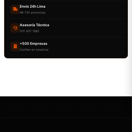
Envío 24h Lima
48-72h provincias
Asesoría Técnica
(01) 637 1882
+500 Empresas
Confían en nosotros