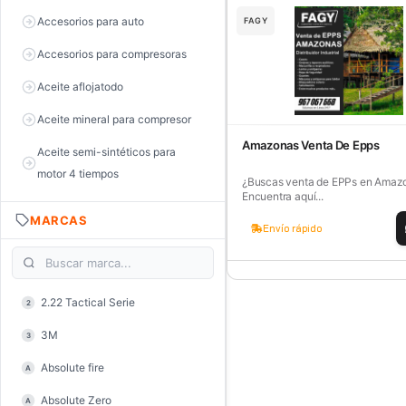
Accesorios para auto
FAGY
Accesorios para compresoras
Aceite aflojatodo
Aceite mineral para compresor
Amazonas Venta De Epps
Aceite semi-sintéticos para
motor 4 tiempos
¿Buscas venta de EPPs en Amaz
Encuentra aquí...
Aceite sintéticos para motor 2
MARCAS
tiempos
Envío rápido
Aceite, grasa y lubricantes
Aceiteras
2.22 Tactical Serie
2
Alambre de púas
3M
3
Alicate de corte diagonal
Absolute fire
A
Alicate de corte para electrónica
Absolute Zero
A