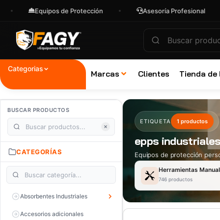
Equipos de Protección
Asesoría Profesional
Categorias
Marcas
Clientes
Tienda de
BUSCAR PRODUCTOS
ETIQUETA
1 productos
epps industriale
CATEGORÍAS
Equipos de protección perso
Herramientas Manua
746 productos
Absorbentes Industriales
Accesorios adicionales