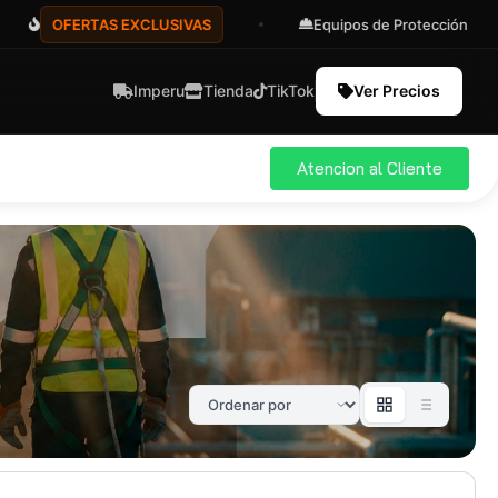
OFERTAS EXCLUSIVAS
Equipos de Protección
Imperu
Tienda
TikTok
Ver Precios
Atencion al Cliente
ial
Pro
583