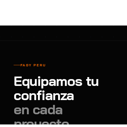
cavadores y azadón
BULLARD
B
Aspiradora
Cantol
C
Aspiradora para auto
Carbyne
C
Atornillador de Drywall
Cascos Tridente
C
Atornillador de Impacto
Cat
C
Azadón
CEG
C
FAGY PERU
Badilejos
Chance
C
Equipamos tu
Balanza digital colgante
Clute
C
Balanza digital de bolsillo
confianza
CMS RESCUE
C
Balanza digital para cocina
Confección Nacional
C
en cada
Balanza digital para maleta
Contec
C
proyecto.
Balanza mecánica para cocina
Coverguard
C