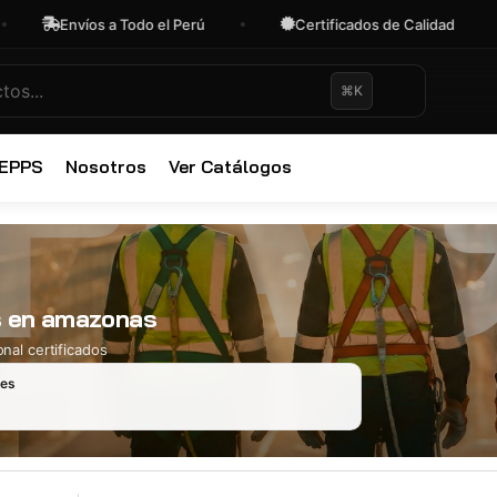
Envíos a Todo el Perú
Certificados de Calidad
⌘K
✕
 EPPS
Nosotros
Ver Catálogos
s en amazonas
nal certificados
les
Ropa Industr
723 productos