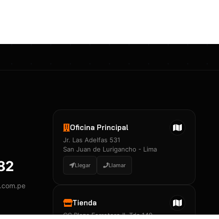
Certificados 3M
Constancia de Entrenamiento
José A. Neciosup Velásquez
R251397 · Certificado de Inspector
PDF
Junior Neciosup Quesnay
Oficina Principal
R251398 · Certificado de Inspector
Jr. Las Adelfas 531
PDF
San Juan de Lurigancho - Lima
882
Llegar
Llamar
y.com.pe
Certificados
▲
Tienda
CC Plaza Ferretero II, Tda 149