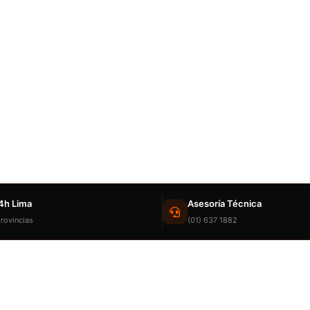
4h Lima
Asesoría Técnica
rovincias
(01) 637 1882