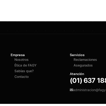
Empresa
Servicios
Nosotros
Reclamaciones
Ética de FAGY
Asegurados
Sabías que?
Atención
Contacto
(01) 637 1
administracion@fag