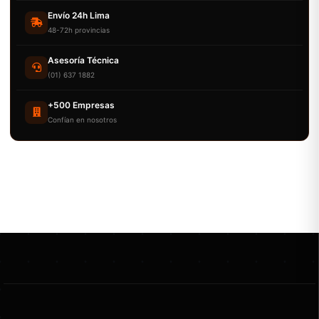
Envío 24h Lima
48-72h provincias
Asesoría Técnica
(01) 637 1882
+500 Empresas
Confían en nosotros