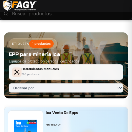
1 productos
ETIQUETA
EPP para minería Ica
Equipos de protección personal certificados
Herramientas Manuales
746 productos
Ica Venta De Epps
Marca:
FAGY