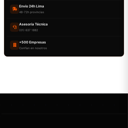
Envío 24h Lima
48-72h provincias
Asesoría Técnica
(01) 637 1882
+500 Empresas
Confían en nosotros