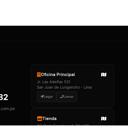
Certificados 3M
Constancia de Entrenamiento
José A. Neciosup Velásquez
R251397 · Certificado de Inspector
PDF
Junior Neciosup Quesnay
Oficina Principal
R251398 · Certificado de Inspector
Jr. Las Adelfas 531
PDF
San Juan de Lurigancho - Lima
882
Llegar
Llamar
y.com.pe
Certificados
▲
Tienda
CC Plaza Ferretero II, Tda 149