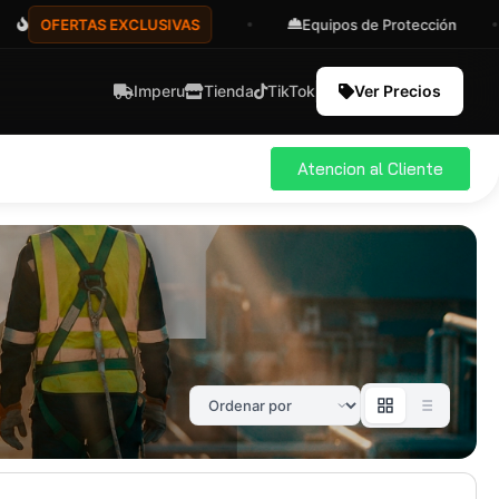
OFERTAS EXCLUSIVAS
Equipos de Protección
Imperu
Tienda
TikTok
Ver Precios
Atencion al Cliente
ial
Pro
583