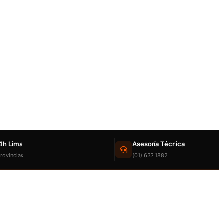
4h Lima
Asesoría Técnica
rovincias
(01) 637 1882