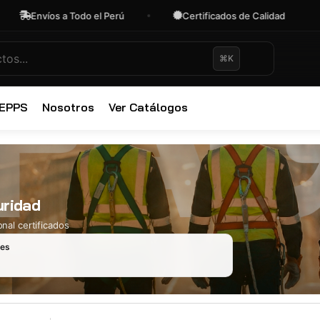
Envíos a Todo el Perú
Certificados de Calidad
⌘K
✕
 EPPS
Nosotros
Ver Catálogos
uridad
nal certificados
les
Ropa Industr
723 productos