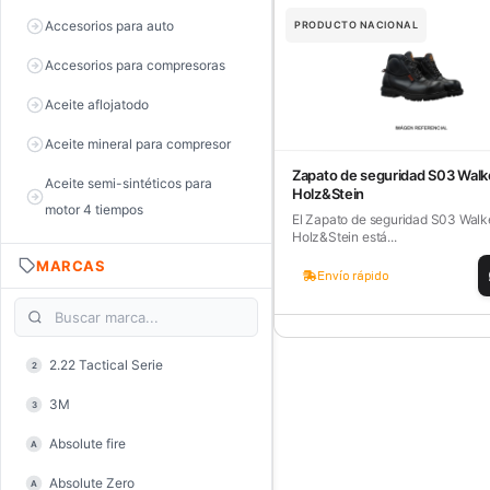
Accesorios para auto
PRODUCTO NACIONAL
Accesorios para compresoras
Aceite aflojatodo
Aceite mineral para compresor
Zapato de seguridad S03 Walk
Aceite semi-sintéticos para
Holz&Stein
motor 4 tiempos
El Zapato de seguridad S03 Walk
Holz&Stein está...
Aceite sintéticos para motor 2
MARCAS
tiempos
Envío rápido
Aceite, grasa y lubricantes
Aceiteras
2.22 Tactical Serie
2
Alambre de púas
3M
3
Alicate de corte diagonal
Absolute fire
A
Alicate de corte para electrónica
Absolute Zero
A