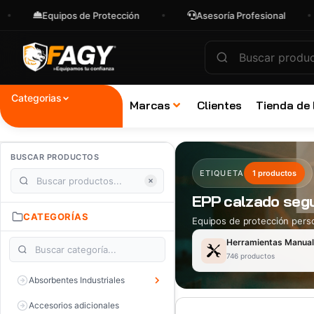
Equipos de Protección
Asesoría Profesional
Categorias
Marcas
Clientes
Tienda de
BUSCAR PRODUCTOS
ETIQUETA
1 productos
EPP calzado seg
CATEGORÍAS
Equipos de protección perso
Herramientas Manua
746 productos
Absorbentes Industriales
Accesorios adicionales