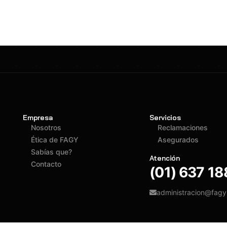
Empresa
Servicios
Nosotros
Reclamaciones
Ética de FAGY
Asegurados
Sabías que?
Atención
Contacto
(01) 637 1
administracion@fag