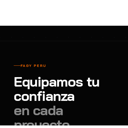
cavadores y azadón
BULLARD
B
Aspiradora
Cantol
C
Aspiradora para auto
Carbyne
C
Atornillador de Drywall
Cascos Tridente
C
Atornillador de Impacto
Cat
C
Azadón
CEG
C
FAGY PERU
Badilejos
Chance
C
Equipamos tu
Balanza digital colgante
Clute
C
Balanza digital de bolsillo
confianza
CMS RESCUE
C
Balanza digital para cocina
Confección Nacional
C
en cada
Balanza digital para maleta
Contec
C
proyecto.
Balanza mecánica para cocina
Coverguard
C