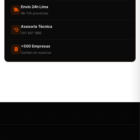
Envío 24h Lima
48-72h provincias
Asesoría Técnica
(01) 637 1882
+500 Empresas
Confían en nosotros