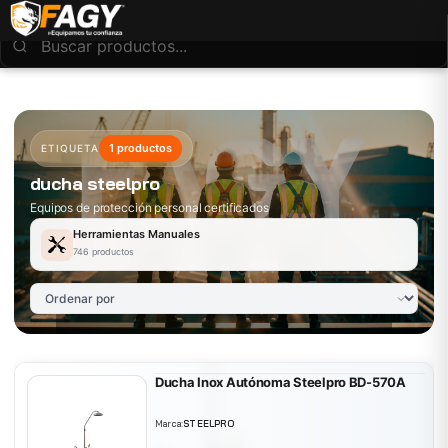
1 productos
ETIQUETA
ducha steelpro
Equipos de protección personal certificados
Herramientas Manuales
746 productos
Ducha Inox Autónoma Steelpro BD-570A
Marca:
STEELPRO