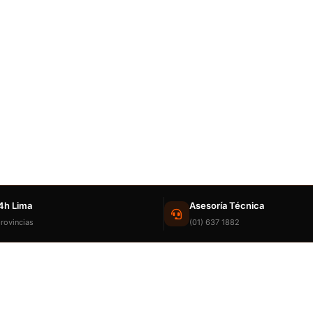
4h Lima
Asesoría Técnica
rovincias
(01) 637 1882