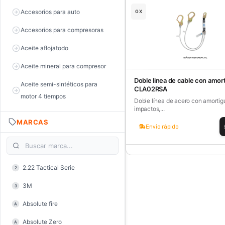
Accesorios para auto
GX
Accesorios para compresoras
Aceite aflojatodo
Aceite mineral para compresor
Doble linea de cable con amor
Aceite semi-sintéticos para
CLA02RSA
motor 4 tiempos
Doble línea de acero con amortig
impactos,...
Aceite sintéticos para motor 2
MARCAS
tiempos
Envío rápido
Aceite, grasa y lubricantes
Aceiteras
2.22 Tactical Serie
2
Alambre de púas
3M
3
Alicate de corte diagonal
Absolute fire
A
Alicate de corte para electrónica
Absolute Zero
A