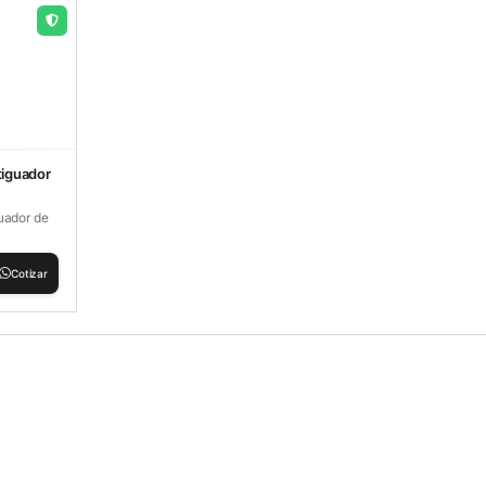
tiguador
uador de
Cotizar