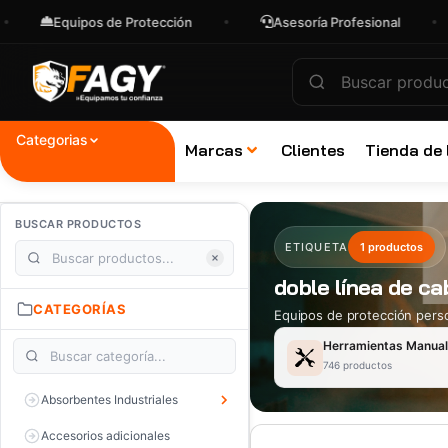
Equipos de Protección
Asesoría Profesional
Categorias
Marcas
Clientes
Tienda de
BUSCAR PRODUCTOS
ETIQUETA
1 productos
doble línea de ca
CATEGORÍAS
Equipos de protección perso
Herramientas Manua
746 productos
Absorbentes Industriales
Accesorios adicionales