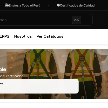
Envíos a Todo el Perú
Certificados de Calidad
O
⌘K
✕
 EPPS
Nosotros
Ver Catálogos
ble
nal certificados
les
Ropa Industr
723 productos