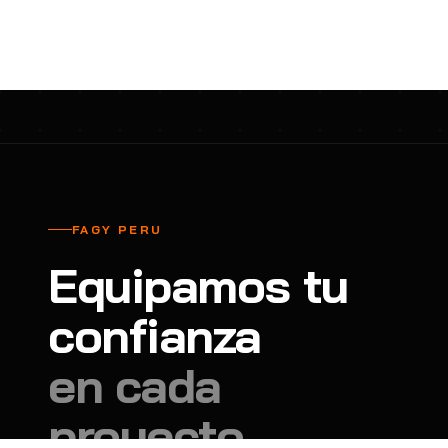
cavadores y azadón
BULLARD
B
Aspiradora
Cantol
C
Aspiradora para auto
Carbyne
C
Atornillador de Drywall
Cascos Tridente
C
Atornillador de Impacto
Cat
C
Azadón
CEG
C
FAGY PERU
Badilejos
Chance
C
Equipamos tu
Balanza digital colgante
Clute
C
Balanza digital de bolsillo
confianza
CMS RESCUE
C
Balanza digital para cocina
Confección Nacional
C
en cada
Balanza digital para maleta
Contec
C
proyecto.
Balanza mecánica para cocina
Coverguard
C