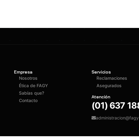
Empresa
Servicios
Nosotros
Reclamaciones
Ética de FAGY
Asegurados
Sabías que?
Atención
Contacto
(01) 637 1
administracion@fag