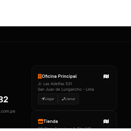
Certificados 3M
Constancia de Entrenamiento
José A. Neciosup Velásquez
R251397 · Certificado de Inspector
PDF
Junior Neciosup Quesnay
Oficina Principal
R251398 · Certificado de Inspector
Jr. Las Adelfas 531
PDF
San Juan de Lurigancho - Lima
882
Llegar
Llamar
y.com.pe
Certificados
▲
Tienda
CC Plaza Ferretero II, Tda 149