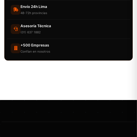
Envío 24h Lima
48-72h provincias
Asesoría Técnica
(01) 637 1882
+500 Empresas
Confían en nosotros