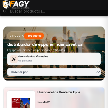
1 productos
ETIQUETA
distribuidor de epps en huancavelica
Equipos de protección personal certificados
Herramientas Manuales
746 productos
Huancavelica Venta De Epps
Marca:
FAGY