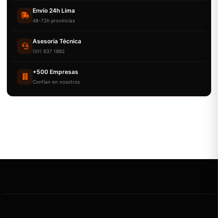
Envío 24h Lima
48-72h provincias
Asesoría Técnica
(01) 637 1882
+500 Empresas
Confían en nosotros