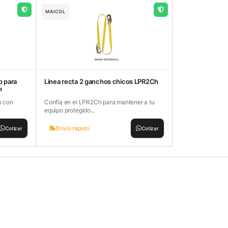
MAICOL
o para
Linea recta 2 ganchos chicos LPR2Ch
P
o con
Confía en el LPR2Ch para mantener a tu
equipo protegido...
Envío rápido
Cotizar
Cotizar