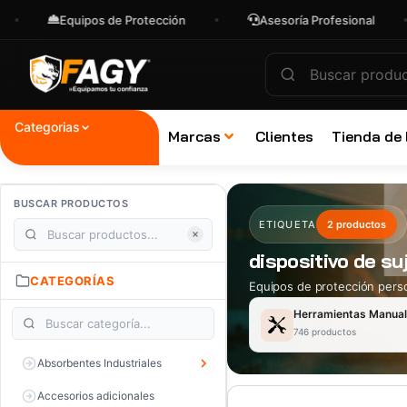
Equipos de Protección
Asesoría Profesional
Categorias
Marcas
Clientes
Tienda de
BUSCAR PRODUCTOS
ETIQUETA
2 productos
dispositivo de su
CATEGORÍAS
Equipos de protección perso
Herramientas Manua
746 productos
Absorbentes Industriales
Accesorios adicionales