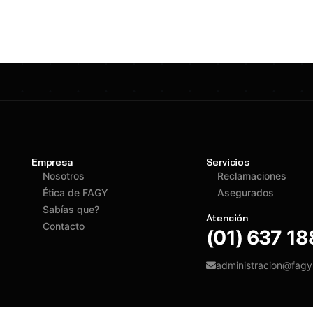
Empresa
Servicios
Nosotros
Reclamaciones
Ética de FAGY
Asegurados
Sabías que?
Atención
Contacto
(01) 637 1
administracion@fag