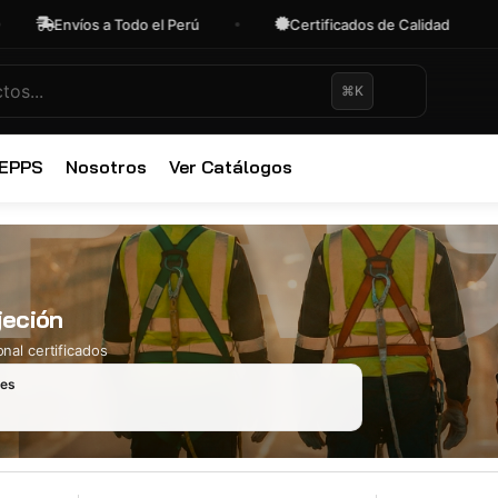
Envíos a Todo el Perú
Certificados de Calidad
⌘K
✕
 EPPS
Nosotros
Ver Catálogos
jeción
nal certificados
les
Ropa Industr
723 productos