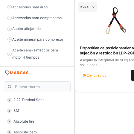
Accesorios para auto
KOSYPRO
Accesorios para compresoras
Aceite aflojatodo
Aceite mineral para compresor
Dispositivo de posicionamient
Aceite semi-sintéticos para
sujeción y restricción LDP-2G
motor 4 tiempos
Asegura la integridad de tu equip
soluciones...
Aceite sintéticos para motor 2
MARCAS
tiempos
Envío rápido
Aceite, grasa y lubricantes
Aceiteras
2.22 Tactical Serie
2
Alambre de púas
3M
3
Alicate de corte diagonal
Absolute fire
A
Alicate de corte para electrónica
Absolute Zero
A