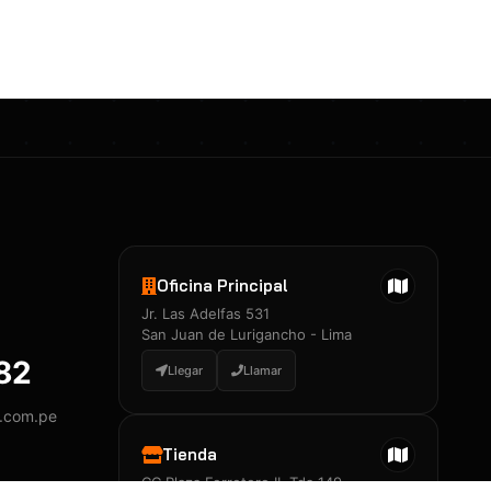
Certificados 3M
Constancia de Entrenamiento
José A. Neciosup Velásquez
R251397 · Certificado de Inspector
PDF
Junior Neciosup Quesnay
Oficina Principal
R251398 · Certificado de Inspector
Jr. Las Adelfas 531
PDF
San Juan de Lurigancho - Lima
882
Llegar
Llamar
y.com.pe
Certificados
▲
Tienda
CC Plaza Ferretero II, Tda 149