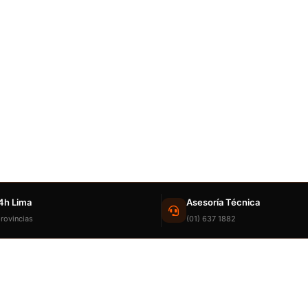
4h Lima
Asesoría Técnica
rovincias
(01) 637 1882