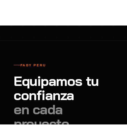
cavadores y azadón
BULLARD
B
Aspiradora
Cantol
C
Aspiradora para auto
Carbyne
C
Atornillador de Drywall
Cascos Tridente
C
Atornillador de Impacto
Cat
C
Azadón
CEG
C
FAGY PERU
Badilejos
Chance
C
Equipamos tu
Balanza digital colgante
Clute
C
Balanza digital de bolsillo
confianza
CMS RESCUE
C
Balanza digital para cocina
Confección Nacional
C
en cada
Balanza digital para maleta
Contec
C
proyecto.
Balanza mecánica para cocina
Coverguard
C